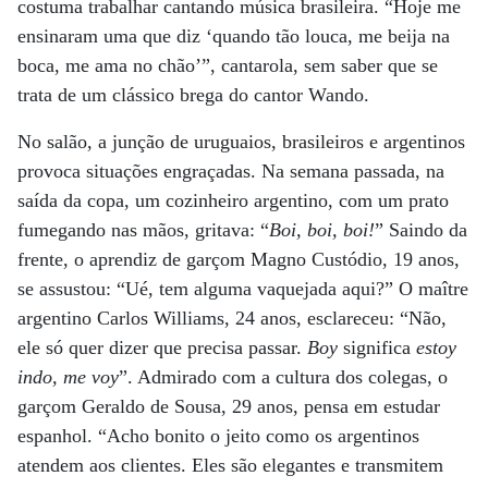
costuma trabalhar cantando música brasileira. “Hoje me
ensinaram uma que diz ‘quando tão louca, me beija na
boca, me ama no chão’”, cantarola, sem saber que se
trata de um clássico brega do cantor Wando.
No salão, a junção de uruguaios, brasileiros e argentinos
provoca situações engraçadas. Na semana passada, na
saída da copa, um cozinheiro argentino, com um prato
fumegando nas mãos, gritava: “
Boi, boi, boi!
” Saindo da
frente, o aprendiz de garçom Magno Custódio, 19 anos,
se assustou: “Ué, tem alguma vaquejada aqui?” O maître
argentino Carlos Williams, 24 anos, esclareceu: “Não,
ele só quer dizer que precisa passar.
Boy
significa
estoy
indo, me voy
”. Admirado com a cultura dos colegas, o
garçom Geraldo de Sousa, 29 anos, pensa em estudar
espanhol. “Acho bonito o jeito como os argentinos
atendem aos clientes. Eles são elegantes e transmitem