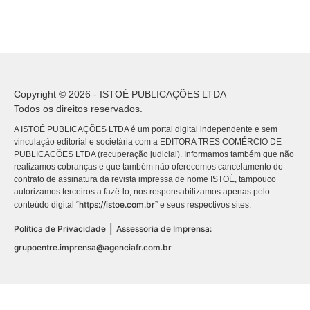
Copyright © 2026 - ISTOÉ PUBLICAÇÕES LTDA
Todos os direitos reservados.
A ISTOÉ PUBLICAÇÕES LTDA é um portal digital independente e sem
vinculação editorial e societária com a EDITORA TRES COMÉRCIO DE
PUBLICACÕES LTDA (recuperação judicial). Informamos também que não
realizamos cobranças e que também não oferecemos cancelamento do
contrato de assinatura da revista impressa de nome ISTOÉ, tampouco
autorizamos terceiros a fazê-lo, nos responsabilizamos apenas pelo
https://istoe.com.br
conteúdo digital “
” e seus respectivos sites.
|
Política de Privacidade
Assessoria de Imprensa:
grupoentre.imprensa@agenciafr.com.br