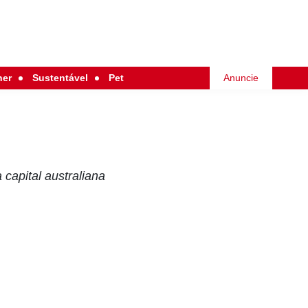
her
Sustentável
Pet
Anuncie
 capital australiana