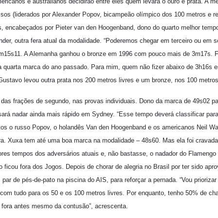
ricanos e australianos decidirão entre eles quem levará o ouro e prata. A m
ussos (liderados por Alexander Popov, bicampeão olímpico dos 100 metros e re
s, encabeçados por Pieter van den Hoogenband, dono do quarto melhor tempo
ander, outra fera atual da modalidade. “Poderemos chegar em terceiro ou em s
 3m15s11. A Alemanha ganhou o bronze em 1996 com pouco mais de 3m17s. 
a quarta marca do ano passado. Para mim, quem não fizer abaixo de 3h16s es
stavo levou outra prata nos 200 metros livres e um bronze, nos 100 metros 
 das frações de segundo, nas provas individuais. Dono da marca de 49s02 par
ará nadar ainda mais rápido em Sydney. “Esse tempo deverá classificar para
tos o russo Popov, o holandês Van den Hoogenband e os americanos Neil Wal
ra. Xuxa tem até uma boa marca na modalidade – 48s60. Mas ela foi cravada
res tempos dos adversários atuais e, não bastasse, o nadador do Flamengo
ão ficou fora dos Jogos. Depois de chorar de alegria no Brasil por ter sido a
ar de pés-de-pato na piscina do AIS, para reforçar a pernada. “Vou priorizar
 com tudo para os 50 e os 100 metros livres. Por enquanto, tenho 50% de cha
de fora antes mesmo da contusão”, acrescenta.