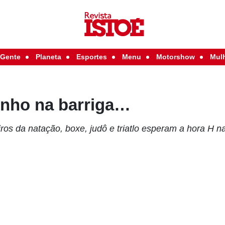
Gente
Planeta
Esportes
Menu
Motorshow
Mul
inho na barriga…
iros da natação, boxe, judô e triatlo esperam a hora H na