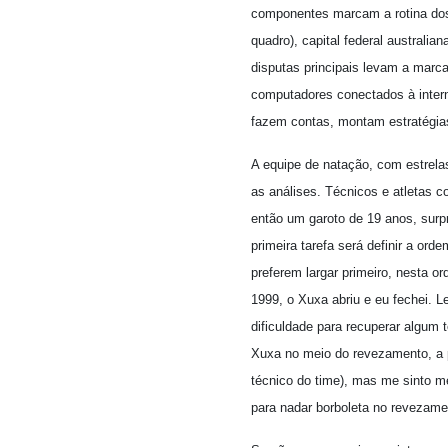
componentes marcam a rotina dos p
quadro), capital federal australia
disputas principais levam a marc
computadores conectados à intern
fazem contas, montam estratégia
A equipe de natação, com estrelas
as análises. Técnicos e atletas
então um garoto de 19 anos, surp
primeira tarefa será definir a or
preferem largar primeiro, nesta 
1999, o Xuxa abriu e eu fechei. L
dificuldade para recuperar algum 
Xuxa no meio do revezamento, a pa
técnico do time), mas me sinto m
para nadar borboleta no revezame