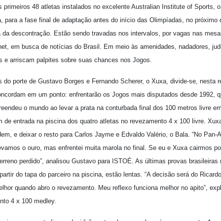
rimeiros 48 atletas instalados no excelente Australian Institute of Sports, o
na, para a fase final de adaptação antes do início das Olimpíadas, no próximo
a da descontração. Estão sendo travadas nos intervalos, por vagas nas mes
et, em busca de notícias do Brasil. Em meio às amenidades, nadadores, judo
s e arriscam palpites sobre suas chances nos Jogos.
 do porte de Gustavo Borges e Fernando Scherer, o Xuxa, divide-se, nesta re
 concordam em um ponto: enfrentarão os Jogos mais disputados desde 1992, 
reendeu o mundo ao levar a prata na conturbada final dos 100 metros livre e
dem de entrada na piscina dos quatro atletas no revezamento 4 x 100 livre. Xu
ordem, e deixar o resto para Carlos Jayme e Edvaldo Valério, o Bala. “No Pan
evamos o ouro, mas enfrentei muita marola no final. Se eu e Xuxa cairmos po
terreno perdido”, analisou Gustavo para ISTOÉ. As últimas provas brasileira
rtir do tapa do parceiro na piscina, estão lentas. “A decisão será do Ricar
elhor quando abro o revezamento. Meu reflexo funciona melhor no apito”, ex
nto 4 x 100 medley.