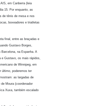
 AIS, em Canberra (leia
 dia 15. Por enquanto, as
as de tênis de mesa e nos
cas, boxeadores e triatletas
ta final, entre as braçadas e
quando Gustavo Borges,
m Barcelona, na Espanha. A
xa e Gustavo, os mais rápidos,
-Americano de Winnipeg, em
r último, poderemos ter
s mostram: as largadas de
do de Moura (coordenador
plica Xuxa, também escalado