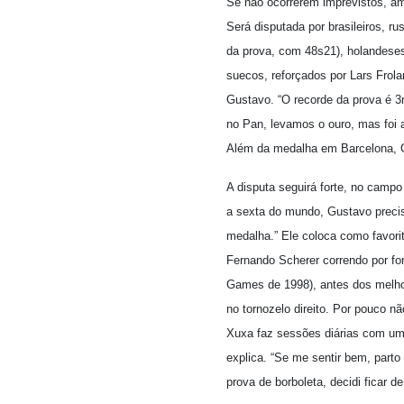
Se não ocorrerem imprevistos, ame
Será disputada por brasileiros, r
da prova, com 48s21), holandese
suecos, reforçados por Lars Frol
Gustavo. “O recorde da prova é
no Pan, levamos o ouro, mas foi 
Além da medalha em Barcelona, Gu
A disputa seguirá forte, no campo
a sexta do mundo, Gustavo precis
medalha.” Ele coloca como favori
Fernando Scherer correndo por fo
Games de 1998), antes dos melho
no tornozelo direito. Por pouco n
Xuxa faz sessões diárias com um p
explica. “Se me sentir bem, parto
prova de borboleta, decidi ficar 