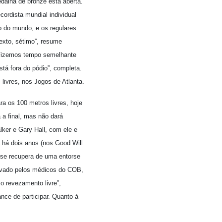
edalha de bronze está aberta.
cordista mundial individual
 do mundo, e os regulares
exto, sétimo”, resume
Fizemos tempo semelhante
tá fora do pódio”, completa.
livres, nos Jogos de Atlanta.
a os 100 metros livres, hoje
 a final, mas não dará
ker e Gary Hall, com ele e
 há dois anos (nos Good Will
 se recupera de uma entorse
provado pelos médicos do COB,
 o revezamento livre”,
nce de participar. Quanto à