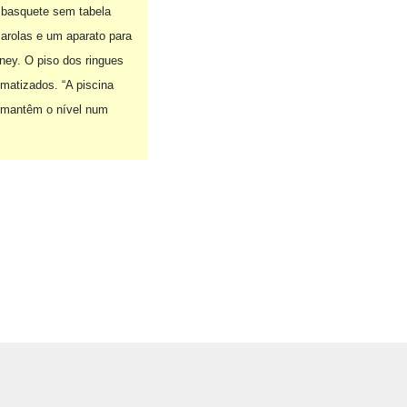
um basquete sem tabela
marolas e um aparato para
ney. O piso dos ringues
matizados. “A piscina
es mantêm o nível num