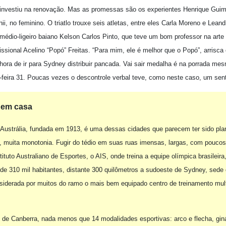
s, investiu na renovação. Mas as promessas são os experientes Henrique Gui
hii, no feminino. O triatlo trouxe seis atletas, entre eles Carla Moreno e Lea
médio-ligeiro baiano Kelson Carlos Pinto, que teve um bom professor na arte 
ssional Acelino “Popó” Freitas. “Para mim, ele é melhor que o Popó”, arrisca 
 hora de ir para Sydney distribuir pancada. Vai sair medalha é na porrada me
a-feira 31. Poucas vezes o descontrole verbal teve, como neste caso, um sent
z em casa
da Austrália, fundada em 1913, é uma dessas cidades que parecem ter sido pla
, muita monotonia. Fugir do tédio em suas ruas imensas, largas, com pouco
tituto Australiano de Esportes, o AIS, onde treina a equipe olímpica brasileira,
 de 310 mil habitantes, distante 300 quilômetros a sudoeste de Sydney, sede 
siderada por muitos do ramo o mais bem equipado centro de treinamento mult
s de Canberra, nada menos que 14 modalidades esportivas: arco e flecha, gin