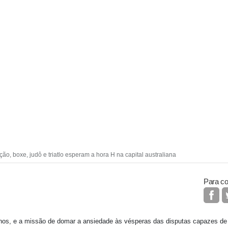
ação, boxe, judô e triatlo esperam a hora H na capital australiana
Para co
urnos, e a missão de domar a ansiedade às vésperas das disputas capazes d