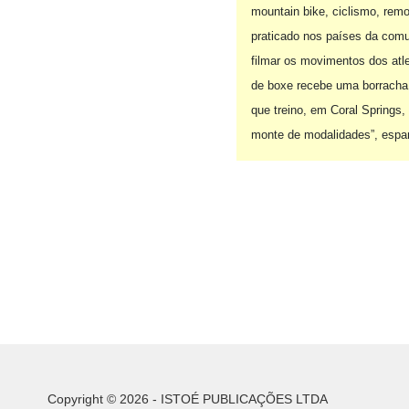
mountain bike, ciclismo, remo,
praticado nos países da comun
filmar os movimentos dos atl
de boxe recebe uma borracha 
que treino, em Coral Springs
monte de modalidades”, espan
Copyright © 2026 - ISTOÉ PUBLICAÇÕES LTDA