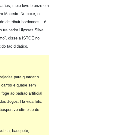
marães, meio-leve bronze em
ndro Macedo. No boxe, os
de distribuir bordoadas – é
o treinador Ulysses Silva.
smo”, disse a ISTOÉ no
ido tão didático.
nejadas para guardar o
s carros e quase sem
 foge ao padrão artificial
dos Jogos. Há vida feliz
iesportivo olímpico do
ástica, basquete,