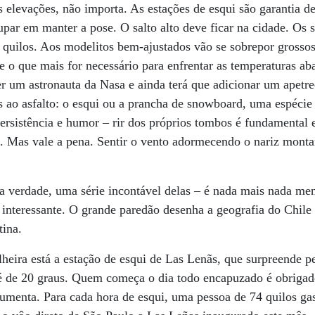
elevações, não importa. As estações de esqui são garantia de
upar em manter a pose. O salto alto deve ficar na cidade. Os s
s quilos. Aos modelitos bem-ajustados vão se sobrepor grosso
e o que mais for necessário para enfrentar as temperaturas aba
er um astronauta da Nasa e ainda terá que adicionar um apetr
 ao asfalto: o esqui ou a prancha de snowboard, uma espécie 
 persistência e humor – rir dos próprios tombos é fundamental
 Mas vale a pena. Sentir o vento adormecendo o nariz mont
 verdade, uma série incontável delas – é nada mais nada men
 interessante. O grande paredão desenha a geografia do Chile d
tina.
lheira está a estação de esqui de Las Lenãs, que surpreende p
é de 20 graus. Quem começa o dia todo encapuzado é obrigado 
umenta. Para cada hora de esqui, uma pessoa de 74 quilos ga