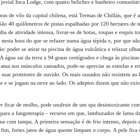
o jovial Inca Lodge, com quatro beliches e banheiro comunitár
ras de vôo da capital chilena, está Termas de Chillán, que 
 São 40 quilômetros de pistas espalhadas por 120 hectares de t
ia de atividade intensa, livrar-se de botas, roupas e esquis t
 nesta hora do que se refazer numa água tépida e, por que não
: poder se atirar na piscina de água vulcânica e relaxar olhan
A água sai da terra a 94 graus centígrados e chega às piscina
 atua nos músculos cansados, pode-se apreciar as estrelas e r
é usar protetores de ouvido. Os mais ousados não resistem ao 
te e se jogam na neve ao lado. Os adeptos dizem que não exis
 ficar de molho, pode usufruir de um spa desintoxicante com
para a fangoterapia – recurso em que, lambuzados de lama das
 com tampa. A primeira sensação é de frio intenso, depois a
im, fortes jatos de água quente limpam o corpo. A pele fica