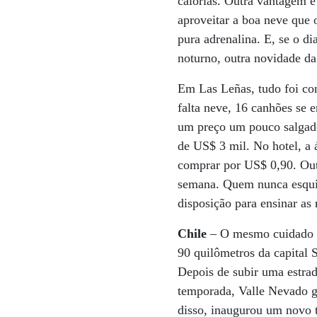
calorias. Outra vantagem é
aproveitar a boa neve que 
pura adrenalina. E, se o di
noturno, outra novidade da
Em Las Leñas, tudo foi co
falta neve, 16 canhões se 
um preço um pouco salgado
de US$ 3 mil. No hotel, a 
comprar por US$ 0,90. Outr
semana. Quem nunca esquio
disposição para ensinar as
Chile
– O mesmo cuidado tê
90 quilômetros da capital 
Depois de subir uma estrad
temporada, Valle Nevado g
disso, inaugurou um novo 