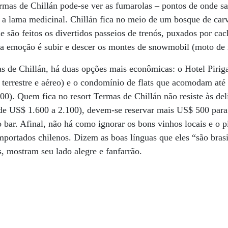
mas de Chillán pode-se ver as fumarolas – pontos de onde sa
a lama medicinal. Chillán fica no meio de um bosque de carv
ue são feitos os divertidos passeios de trenós, puxados por ca
tra emoção é subir e descer os montes de snowmobil (moto de 
de Chillán, há duas opções mais econômicas: o Hotel Pirigal
 terrestre e aéreo) e o condomínio de flats que acomodam até 
0). Quem fica no resort Termas de Chillán não resiste às delí
de US$ 1.600 a 2.100), devem-se reservar mais US$ 500 para 
 o bar. Afinal, não há como ignorar os bons vinhos locais e o 
mportados chilenos. Dizem as boas línguas que eles “são brasi
s, mostram seu lado alegre e fanfarrão.