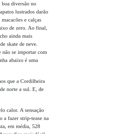
 boa diversão no
apatos lustrados darão
s macacões e calças
ixo de zero. Ao final,
echo ainda mais
de skate de neve.
 e não se importar com
anha abaixo é uma
os que a Cordilheira
e norte a sul. E, de
elo calor. A sensação
a fazer strip-tease na
sta, em média, 528