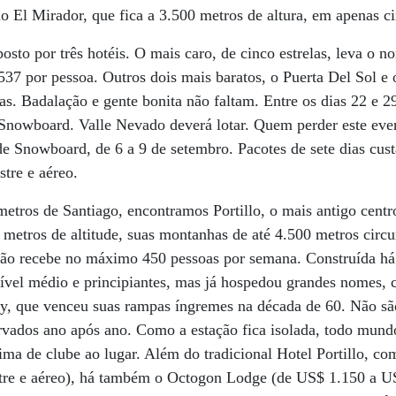
 El Mirador, que fica a 3.500 metros de altura, em apenas c
osto por três hotéis. O mais caro, de cinco estrelas, leva o n
537 por pessoa. Outros dois mais baratos, o Puerta Del Sol e 
tas. Badalação e gente bonita não faltam. Entre os dias 22 e 2
Snowboard. Valle Nevado deverá lotar. Quem perder este eve
e Snowboard, de 6 a 9 de setembro. Pacotes de sete dias cus
stre e aéreo.
metros de Santiago, encontramos Portillo, o mais antigo cent
 metros de altitude, suas montanhas de até 4.500 metros cir
tação recebe no máximo 450 pessoas por semana. Construída há 
 nível médio e principiantes, mas já hospedou grandes nomes,
ly, que venceu suas rampas íngremes na década de 60. Não s
ervados ano após ano. Como a estação fica isolada, todo mund
ima de clube ao lugar. Além do tradicional Hotel Portillo, com
estre e aéreo), há também o Octogon Lodge (de US$ 1.150 a U