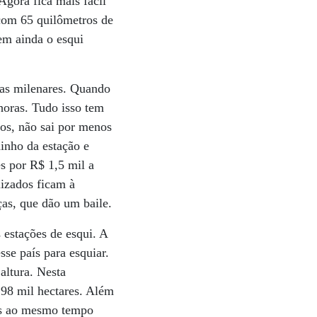
Agora fica mais fácil
 com 65 quilômetros de
tem ainda o esqui
has milenares. Quando
horas. Tudo isso tem
os, não sai por menos
inho da estação e
s por R$ 1,5 mil a
izados ficam à
ças, que dão um baile.
estações de esqui. A
sse país para esquiar.
altura. Nesta
 98 mil hectares. Além
res ao mesmo tempo