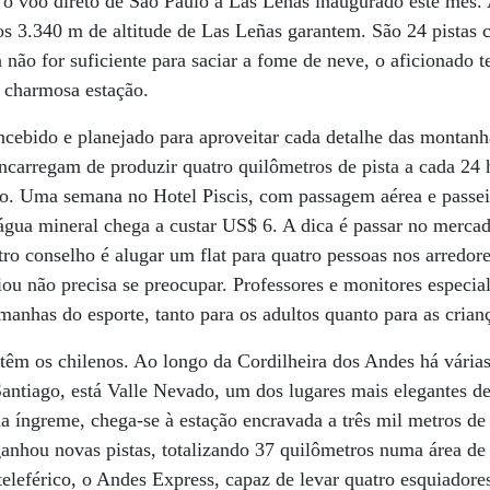
 o vôo direto de São Paulo a Las Leñas inaugurado este mês. 
os 3.340 m de altitude de Las Leñas garantem. São 24 pistas
a não for suficiente para saciar a fome de neve, o aficionado 
 charmosa estação.
ncebido e planejado para aproveitar cada detalhe das montan
encarregam de produzir quatro quilômetros de pista a cada 24 
. Uma semana no Hotel Piscis, com passagem aérea e passei
água mineral chega a custar US$ 6. A dica é passar no mercad
o conselho é alugar um flat para quatro pessoas nos arredore
u não precisa se preocupar. Professores e monitores especial
 manhas do esporte, tanto para os adultos quanto para as crian
m os chilenos. Ao longo da Cordilheira dos Andes há várias 
Santiago, está Valle Nevado, um dos lugares mais elegantes de
a íngreme, chega-se à estação encravada a três mil metros de 
anhou novas pistas, totalizando 37 quilômetros numa área de
teleférico, o Andes Express, capaz de levar quatro esquiado