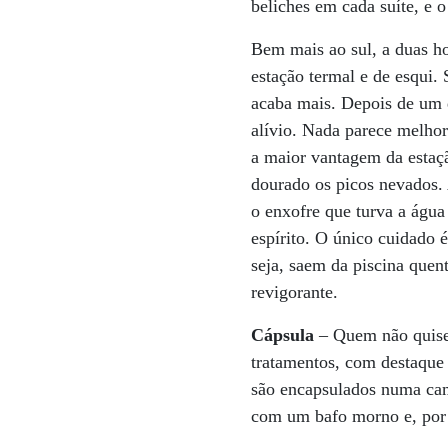
beliches em cada suíte, e 
Bem mais ao sul, a duas ho
estação termal e de esqui.
acaba mais. Depois de um d
alívio. Nada parece melhor
a maior vantagem da estação
dourado os picos nevados. 
o enxofre que turva a água
espírito. O único cuidado 
seja, saem da piscina quen
revigorante.
Cápsula
– Quem não quiser
tratamentos, com destaque 
são encapsulados numa cama
com um bafo morno e, por f