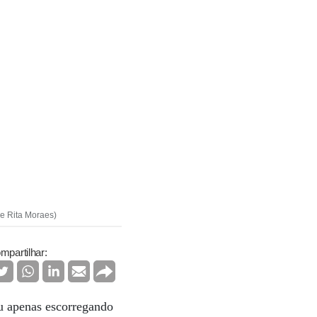
 e Rita Moraes)
mpartilhar:
ou apenas escorregando