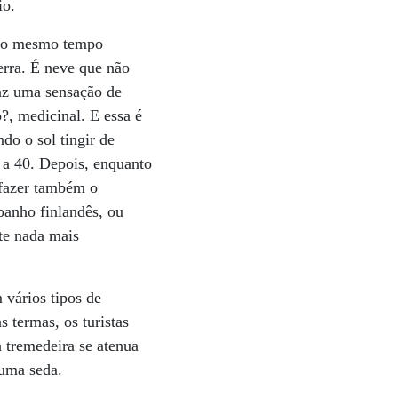
io.
é ao mesmo tempo
erra. É neve que não
raz uma sensação de
?, medicinal. E essa é
do o sol tingir de
s a 40. Depois, enquanto
efazer também o
banho finlandês, ou
te nada mais
 vários tipos de
 termas, os turistas
 tremedeira se atenua
 uma seda.