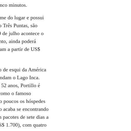
inco minutos.
ome do lugar e possui
o Três Puntas, são
9 de julho acontece o
nto, ainda poderá
tam a partir de US$
ro de esqui da América
cundam o Lago Inca.
52 anos, Portillo é
 como o famoso
ão poucos os hóspedes
o acaba se encontrando
 pacotes de sete dias a
S$ 1.700), com quatro