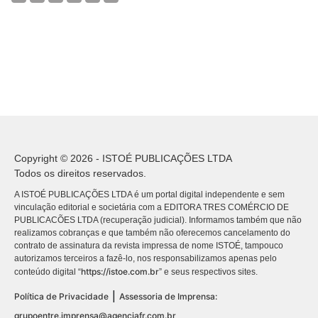
Copyright © 2026 - ISTOÉ PUBLICAÇÕES LTDA
Todos os direitos reservados.
A ISTOÉ PUBLICAÇÕES LTDA é um portal digital independente e sem
vinculação editorial e societária com a EDITORA TRES COMÉRCIO DE
PUBLICACÕES LTDA (recuperação judicial). Informamos também que não
realizamos cobranças e que também não oferecemos cancelamento do
contrato de assinatura da revista impressa de nome ISTOÉ, tampouco
autorizamos terceiros a fazê-lo, nos responsabilizamos apenas pelo
https://istoe.com.br
conteúdo digital “
” e seus respectivos sites.
|
Política de Privacidade
Assessoria de Imprensa:
grupoentre.imprensa@agenciafr.com.br