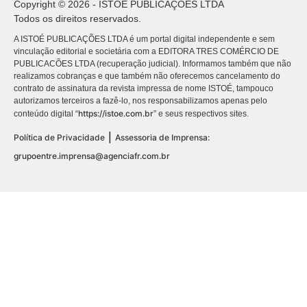
Copyright © 2026 - ISTOÉ PUBLICAÇÕES LTDA
Todos os direitos reservados.
A ISTOÉ PUBLICAÇÕES LTDA é um portal digital independente e sem
vinculação editorial e societária com a EDITORA TRES COMÉRCIO DE
PUBLICACÕES LTDA (recuperação judicial). Informamos também que não
realizamos cobranças e que também não oferecemos cancelamento do
contrato de assinatura da revista impressa de nome ISTOÉ, tampouco
autorizamos terceiros a fazê-lo, nos responsabilizamos apenas pelo
https://istoe.com.br
conteúdo digital “
” e seus respectivos sites.
|
Política de Privacidade
Assessoria de Imprensa:
grupoentre.imprensa@agenciafr.com.br