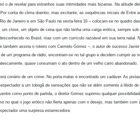
ó o de revelar para estranhos suas intimidades mais bizarras. Na atitude de
r conta do clima doentio, mas excitante, as sequências iniciais de Entre as
Rio de Janeiro e em São Paulo na sexta-feira 16 – colocam-se no quadro das
, um close, um objeto de cena que não tenha uma carga erótica, sempre sob o 
esconhecido no Brasil, mas com um currículo razoável em sua terra natal. 
ue também assina o roteiro com Carmelo Gómez –, o autor de sucesso Javier
rna de um programa de rádio, encontram-se no tal grupo e decidem cumprir as r
imalescamente, quase consumam o ato dentro de um velho carro abandonado.
erá cenário de um crime. No porta-malas é encontrado um cadáver. As pista
espectador a um tobogã de sensações que não se atêm somente à libido de t
ntre como ponto de partida, o diretor Gómez suprimiu qualquer possibilidade
imo no qual o jogo erótico não flerta apenas com o desejo, mas também com a
espectador uma surpresa estarrecedora.