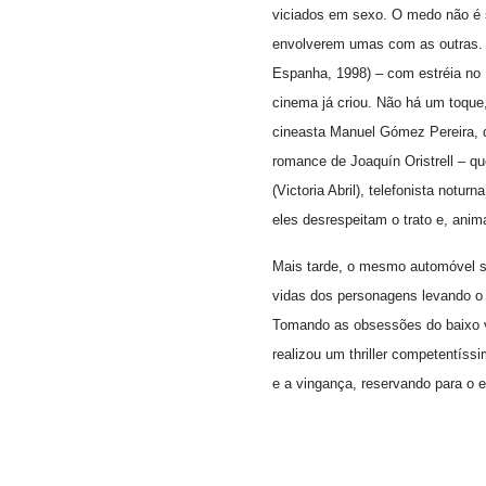
viciados em sexo. O medo não é s
envolverem umas com as outras. Po
Espanha, 1998) – com estréia no 
cinema já criou. Não há um toque
cineasta Manuel Gómez Pereira, d
romance de Joaquín Oristrell – q
(Victoria Abril), telefonista notu
eles desrespeitam o trato e, an
Mais tarde, o mesmo automóvel s
vidas dos personagens levando o 
Tomando as obsessões do baixo ve
realizou um thriller competentíss
e a vingança, reservando para o 