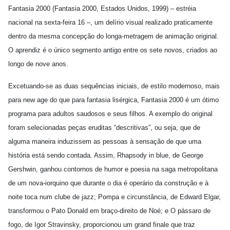
Fantasia 2000 (Fantasia 2000, Estados Unidos, 1999) – estréia
nacional na sexta-feira 16 –, um delírio visual realizado praticamente
dentro da mesma concepção do longa-metragem de animação original.
O aprendiz é o único segmento antigo entre os sete novos, criados ao
longo de nove anos.
Excetuando-se as duas sequências iniciais, de estilo modernoso, mais
para new age do que para fantasia lisérgica, Fantasia 2000 é um ótimo
programa para adultos saudosos e seus filhos. A exemplo do original
foram selecionadas peças eruditas “descritivas”, ou seja, que de
alguma maneira induzissem as pessoas à sensação de que uma
história está sendo contada. Assim, Rhapsody in blue, de George
Gershwin, ganhou contornos de humor e poesia na saga metropolitana
de um nova-iorquino que durante o dia é operário da construção e à
noite toca num clube de jazz; Pompa e circunstância, de Edward Elgar,
transformou o Pato Donald em braço-direito de Noé; e O pássaro de
fogo, de Igor Stravinsky, proporcionou um grand finale que traz