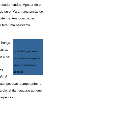
recadar fundos. Apesar de o
im de ouro. Para manutenção do
asteiros. Aos poucos, as
ue terá uma belísisma
inhança
ois as
Hyde Park: pioneirismo
há anos
dos ingleses em plantar
árvores em lugares
los
públicos
não é
tratei pessoas competentes e
ta oficial da inauguração, que
serpentes.