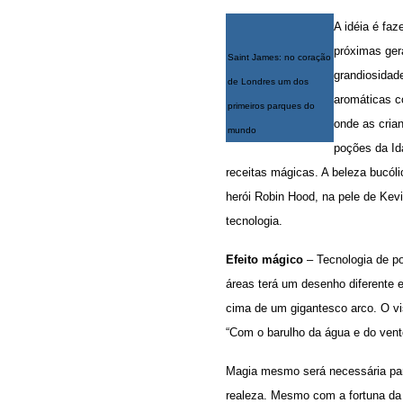
A idéia é faz
próximas ger
Saint James: no coração
grandiosidad
de Londres um dos
aromáticas c
primeiros parques do
onde as cria
mundo
poções da Id
receitas mágicas. A beleza bucól
herói Robin Hood, na pele de Kevi
tecnologia.
Efeito mágico
– Tecnologia de po
áreas terá um desenho diferente 
cima de um gigantesco arco. O vis
“Com o barulho da água e do vent
Magia mesmo será necessária para
realeza. Mesmo com a fortuna da 