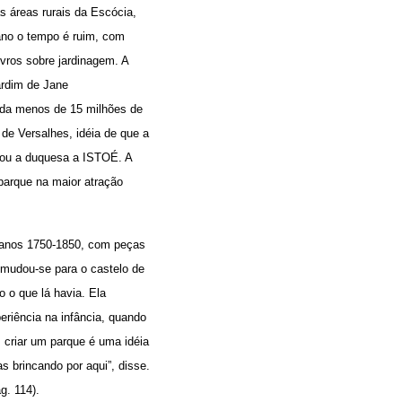
s áreas rurais da Escócia,
ano o tempo é ruim, com
ivros sobre jardinagem. A
ardim de Jane
nada menos de 15 milhões de
de Versalhes, idéia de que a
icou a duquesa a ISTOÉ. A
parque na maior atração
 anos 1750-1850, com peças
 mudou-se para o castelo de
 o que lá havia. Ela
eriência na infância, quando
 criar um parque é uma idéia
s brincando por aqui”, disse.
g. 114).