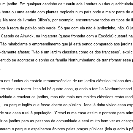
r um jardim. Em qualquer cantinho da tumultuada Londres ou das quadriculada
 horta ou uma estufa com plantas tropicais num país onde a maior parte do 
. Na rede de livrarias Dillon’s, por exemplo, encontram-se todos os tipos de l
ge à regra da paixão pelo verde. Só que com ela não é jardinzinho, não. O j
Castelo de Alnwick, na Inglaterra (quase fronteira com a Escócia) custará 
. Tão mirabolante o empreendimento que já está sendo comparado aos jardins 
apidamente afastar. “Não é um jardim classista como os dos franceses”, expl
ntido se acontecer o sonho da família Northumberland de transformar esse 
.
 nos fundos do castelo remanescências de um jardim clássico italiano dos
ter sido um teatro. Isso foi há quatro anos, quando a família Northumberland
nvidada a reavivar os jardins, mas não mais nos moldes clássicos restaurando
, um parque inglês que fosse aberto ao público. Jane já tinha vivido essa exp
 de sua casa rural à população. “Cresci numa casa assim e portanto para mim
rir os jardins para as pessoas da comunidade e será muito bom ver as criança
ntaram o parque e espalharam árvores pelas praças públicas (leia quadro à pá