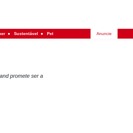
her
Sustentável
Pet
Anuncie
land promete ser a