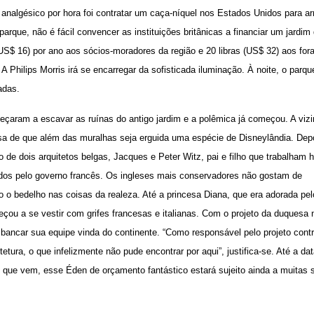
 analgésico por hora foi contratar um caça-níquel nos Estados Unidos para ar
 parque, não é fácil convencer as instituições britânicas a financiar um jard
US$ 16) por ano aos sócios-moradores da região e 20 libras (US$ 32) aos for
Philips Morris irá se encarregar da sofisticada iluminação. À noite, o parq
adas.
çaram a escavar as ruínas do antigo jardim e a polêmica já começou. A viz
sa de que além das muralhas seja erguida uma espécie de Disneylândia. Dep
o de dois arquitetos belgas, Jacques e Peter Witz, pai e filho que trabalham 
ados pelo governo francês. Os ingleses mais conservadores não gostam de
o o bedelho nas coisas da realeza. Até a princesa Diana, que era adorada pe
eçou a se vestir com grifes francesas e italianas. Com o projeto da duquesa 
e bancar sua equipe vinda do continente. “Como responsável pelo projeto con
tetura, o que infelizmente não pude encontrar por aqui”, justifica-se. Até a da
que vem, esse Éden de orçamento fantástico estará sujeito ainda a muitas 