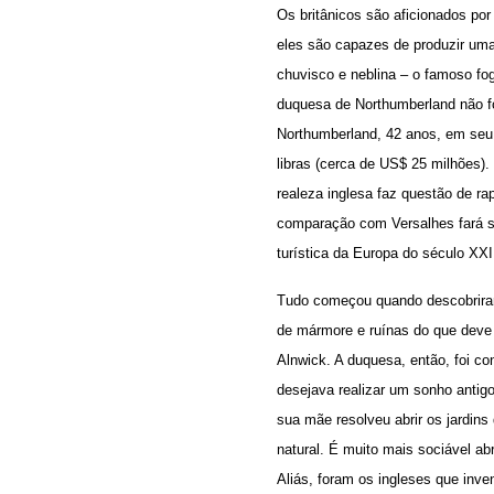
Os britânicos são aficionados po
eles são capazes de produzir uma
chuvisco e neblina – o famoso fog
duquesa de Northumberland não fo
Northumberland, 42 anos, em seu 
libras (cerca de US$ 25 milhões)
realeza inglesa faz questão de r
comparação com Versalhes fará se
turística da Europa do século XXI
Tudo começou quando descobriram
de mármore e ruínas do que deve 
Alnwick. A duquesa, então, foi co
desejava realizar um sonho antigo
sua mãe resolveu abrir os jardins
natural. É muito mais sociável ab
Aliás, foram os ingleses que inve