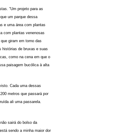
stas. “Um projeto para as
o que um parque dessa
oas e uma área com plantas
iva com plantas venenosas
s que giram em torno das
s histórias de bruxas e suas
áficas, como na cena em que o
essa paisagem bucólica à alta
 visto. Cada uma dessas
 200 metros que passará por
ruída ali uma passarela.
não sairá do bolso da
 está sendo a minha maior dor