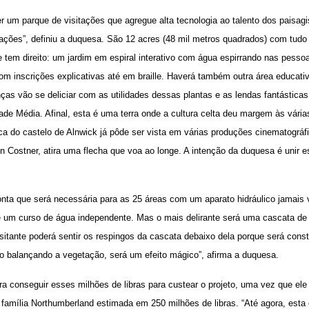
er um parque de visitações que agregue alta tecnologia ao talento dos paisagi
ações”, definiu a duquesa. São 12 acres (48 mil metros quadrados) com tud
e tem direito: um jardim em espiral interativo com água espirrando nas pess
om inscrições explicativas até em braille. Haverá também outra área educat
nças vão se deliciar com as utilidades dessas plantas e as lendas fantástica
ade Média. Afinal, esta é uma terra onde a cultura celta deu margem às vária
ica do castelo de Alnwick já pôde ser vista em várias produções cinematogr
n Costner, atira uma flecha que voa ao longe. A intenção da duquesa é unir 
nta que será necessária para as 25 áreas com um aparato hidráulico jamais
e um curso de água independente. Mas o mais delirante será uma cascata de
itante poderá sentir os respingos da cascata debaixo dela porque será const
o balançando a vegetação, será um efeito mágico”, afirma a duquesa.
 conseguir esses milhões de libras para custear o projeto, uma vez que ele 
família Northumberland estimada em 250 milhões de libras. “Até agora, esta