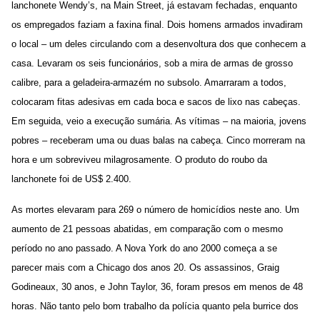
lanchonete Wendy’s, na Main Street, já estavam fechadas, enquanto
os empregados faziam a faxina final. Dois homens armados invadiram
o local – um deles circulando com a desenvoltura dos que conhecem a
casa. Levaram os seis funcionários, sob a mira de armas de grosso
calibre, para a geladeira-armazém no subsolo. Amarraram a todos,
colocaram fitas adesivas em cada boca e sacos de lixo nas cabeças.
Em seguida, veio a execução sumária. As vítimas – na maioria, jovens
pobres – receberam uma ou duas balas na cabeça. Cinco morreram na
hora e um sobreviveu milagrosamente. O produto do roubo da
lanchonete foi de US$ 2.400.
As mortes elevaram para 269 o número de homicídios neste ano. Um
aumento de 21 pessoas abatidas, em comparação com o mesmo
período no ano passado. A Nova York do ano 2000 começa a se
parecer mais com a Chicago dos anos 20. Os assassinos, Graig
Godineaux, 30 anos, e John Taylor, 36, foram presos em menos de 48
horas. Não tanto pelo bom trabalho da polícia quanto pela burrice dos