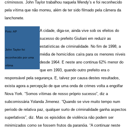
criminosos. John Taylor trabalhou naquela Wendy’s e foi reconhecido
pela vítima que não morreu, além de ter sido filmado pela câmera da
lanchonete.
A cidade, diga-se, ainda vive sob os efeitos do
Foto: AP
sucesso do prefeito Giuliani em reduzir as
estatísticas de criminalidade. No fim de 1998, a
John Taylor foi
média de homicídios caíra para os menores níveis
reconhecido por uma
desde 1964. E neste ano continua 62% menor do
vítima
que em 1993, quando outro prefeito era o
responsável pela segurança. E, talvez por causa destes resultados,
exista agora a percepção de que uma onda de crimes volta a engolfar
Nova York. “Somos vítimas de nosso próprio sucesso”, diz a
subcomissária Yolanda Jimenez. “Quando se vive muito tempo num
período de relativa paz, qualquer surto de criminalidade ganha aspectos
superlativos”, diz. Mas os episódios de violência não podem ser
minimizados como se fossem frutos da paranóia. “A continuar neste