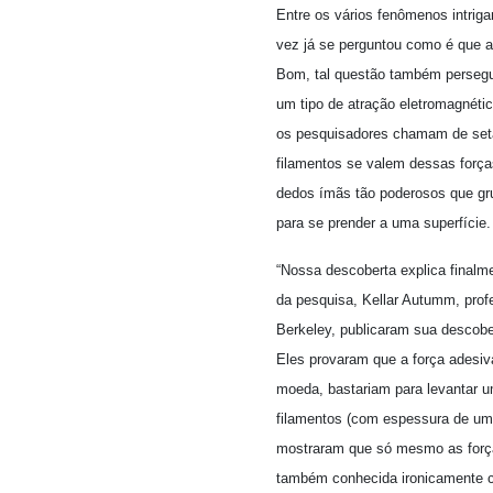
Entre os vários fenômenos intri
vez já se perguntou como é que a 
Bom, tal questão também persegui
um tipo de atração eletromagnéti
os pesquisadores chamam de seta
filamentos se valem dessas força
dedos ímãs tão poderosos que gru
para se prender a uma superfíci
“Nossa descoberta explica finalm
da pesquisa, Kellar Autumm, profe
Berkeley, publicaram sua descober
Eles provaram que a força adesiv
moeda, bastariam para levantar u
filamentos (com espessura de um 
mostraram que só mesmo as força
também conhecida ironicamente c