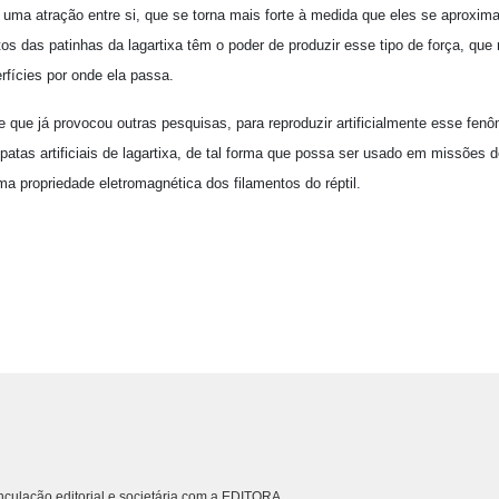
ma atração entre si, que se torna mais forte à medida que eles se aproxim
os das patinhas da lagartixa têm o poder de produzir esse tipo de força, que
fícies por onde ela passa.
e que já provocou outras pesquisas, para reproduzir artificialmente esse fe
atas artificiais de lagartixa, de tal forma que possa ser usado em missões 
a propriedade eletromagnética dos filamentos do réptil.
culação editorial e societária com a EDITORA