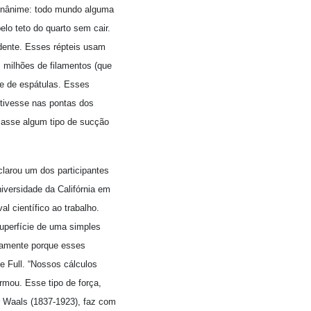
 unânime: todo mundo alguma
elo teto do quarto sem cair.
ndente. Esses répteis usam
 milhões de filamentos (que
e de espátulas. Esses
 tivesse nas pontas dos
sasse algum tipo de sucção
larou um dos participantes
iversidade da Califórnia em
l científico ao trabalho.
uperfície de uma simples
stamente porque esses
e Full. “Nossos cálculos
mou. Esse tipo de força,
 Waals (1837-1923), faz com