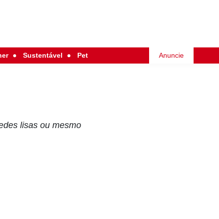
her
Sustentável
Pet
Anuncie
redes lisas ou mesmo