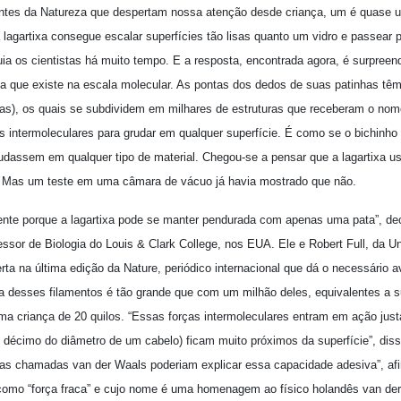
gantes da Natureza que despertam nossa atenção desde criança, um é quase
lagartixa consegue escalar superfícies tão lisas quanto um vidro e passear p
a os cientistas há muito tempo. E a resposta, encontrada agora, é surpree
ca que existe na escala molecular. As pontas dos dedos de suas patinhas têm
s), os quais se subdividem em milhares de estruturas que receberam o nom
s intermoleculares para grudar em qualquer superfície. É como se o bichinho
dassem em qualquer tipo de material. Chegou-se a pensar que a lagartixa u
e. Mas um teste em uma câmara de vácuo já havia mostrado que não.
ente porque a lagartixa pode se manter pendurada com apenas uma pata”, dec
ssor de Biologia do Louis & Clark College, nos EUA. Ele e Robert Full, da Un
ta na última edição da Nature, periódico internacional que dá o necessário ava
a desses filamentos é tão grande que com um milhão deles, equivalentes a s
ma criança de 20 quilos. “Essas forças intermoleculares entram em ação ju
décimo do diâmetro de um cabelo) ficam muito próximos da superfície”, diss
s chamadas van der Waals poderiam explicar essa capacidade adesiva”, afir
omo “força fraca” e cujo nome é uma homenagem ao físico holandês van der