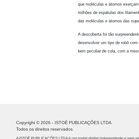
que moléculas e átomos exerçam u
milhões de espátulas dos filament
das moléculas e átomos das super
A descoberta foi tão surpreendent
desenvolver um tipo de robô com p
bem peculiar de cola, com a mesm
Copyright © 2026 - ISTOÉ PUBLICAÇÕES LTDA
Todos os direitos reservados.
A ISTOÉ PUBLICAÇÕES LTDA é um portal digital independente e sem vin