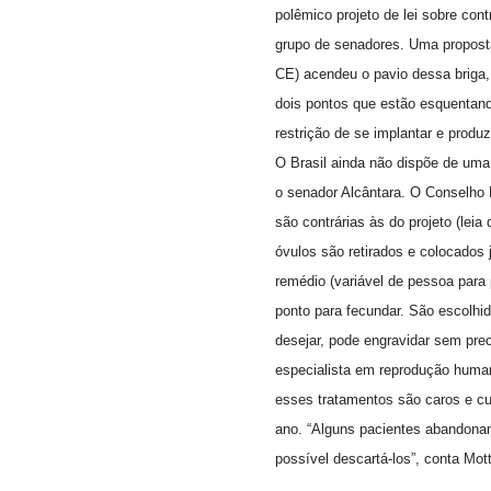
polêmico projeto de lei sobre con
grupo de senadores. Uma proposta
CE) acendeu o pavio dessa briga
dois pontos que estão esquentand
restrição de se implantar e produz
O Brasil ainda não dispõe de uma 
o senador Alcântara. O Conselho 
são contrárias às do projeto (leia
óvulos são retirados e colocado
remédio (variável de pessoa para
ponto para fecundar. São escolhi
desejar, pode engravidar sem pre
especialista em reprodução humana
esses tratamentos são caros e cus
ano. “Alguns pacientes abandonam
possível descartá-los”, conta Mot