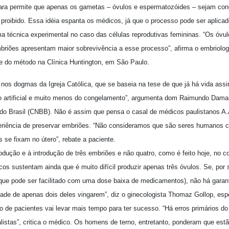
ara permite que apenas os gametas – óvulos e espermatozóides – sejam con
 proibido. Essa idéia espanta os médicos, já que o processo pode ser aplica
 técnica experimental no caso das células reprodutivas femininas. “Os óvu
riões apresentam maior sobrevivência a esse processo”, afirma o embriologi
e do método na Clínica Huntington, em São Paulo.
o nos dogmas da Igreja Católica, que se baseia na tese de que já há vida assim
o artificial e muito menos do congelamento”, argumenta dom Raimundo Damas
do Brasil (CNBB). Não é assim que pensa o casal de médicos paulistanos A.A
riência de preservar embriões. “Não consideramos que são seres humanos 
se fixam no útero”, rebate a paciente.
rodução e à introdução de três embriões e não quatro, como é feito hoje, no c
s sustentam ainda que é muito difícil produzir apenas três óvulos. Se, por 
que pode ser facilitado com uma dose baixa de medicamentos), não há garant
lidade de apenas dois deles vingarem”, diz o ginecologista Thomaz Gollop, esp
 de pacientes vai levar mais tempo para ter sucesso. “Há erros primários do
istas”, critica o médico. Os homens de terno, entretanto, ponderam que est