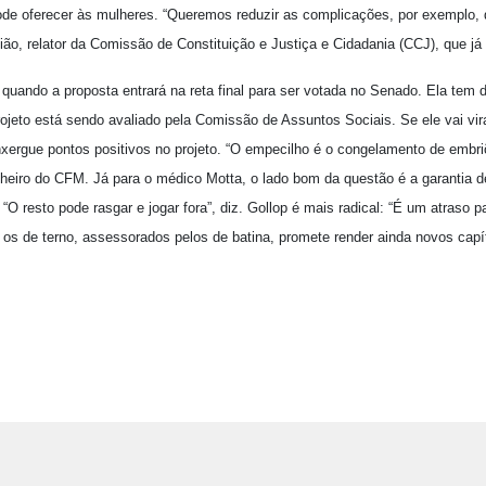
ode oferecer às mulheres. “Queremos reduzir as complicações, por exemplo,
ião, relator da Comissão de Constituição e Justiça e Cidadania (CCJ), que já 
quando a proposta entrará na reta final para ser votada no Senado. Ela tem 
eto está sendo avaliado pela Comissão de Assuntos Sociais. Se ele vai virar 
xergue pontos positivos no projeto. “O empecilho é o congelamento de embriõ
heiro do CFM. Já para o médico Motta, o lado bom da questão é a garantia 
“O resto pode rasgar e jogar fora”, diz. Gollop é mais radical: “É um atraso pa
 os de terno, assessorados pelos de batina, promete render ainda novos capí