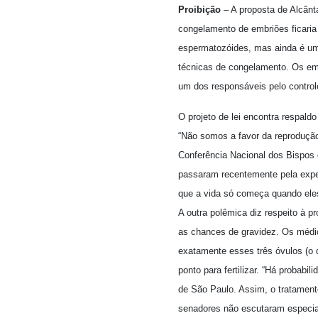
Proibição
– A proposta de Alcânt
congelamento de embriões ficaria
espermatozóides, mas ainda é uma
técnicas de congelamento. Os emb
um dos responsáveis pelo control
O projeto de lei encontra respald
“Não somos a favor da reproduçã
Conferência Nacional dos Bispos 
passaram recentemente pela expe
que a vida só começa quando eles 
A outra polêmica diz respeito à p
as chances de gravidez. Os médico
exatamente esses três óvulos (o 
ponto para fertilizar. “Há probabi
de São Paulo. Assim, o tratamento
senadores não escutaram especial