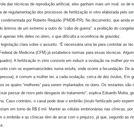
trole das técnicas de reprodução artificial, eles ganham mais um rival: os de 
 de regulamentação dos processos de fertilização in vitro elaborada pelo se
, condimentada por Roberto Requião (PMDB-PR). No documento, que ainda es
o ânimos de um extremo a outro do “cabo de guerra”: a proibição do congel
ir apenas três deles no útero, o que dificulta a ocorrência de gravidez.
legislação clara sobre o assunto. “É necessária uma lei para controlar as té
Federal de Medicina (CFM) já estabelece normas para essas técnicas. Alguma
 quadro). A fertilização in vitro consiste em induzir a ovulação na mulher po
s junto com os espermatozóides numa estufa, onde ocorre a fecundação. De
 pessoa), é comum a mulher ter, a cada ovulação, cerca de dez óvulos. Em g
dos os quatro “melhores” para serem implantados no útero. Os restantes são 
cisar passar de novo pelo desgaste do tratamento”, explica Eduardo Motta, g
. Caso contrário, o casal pode doar o embrião (óvulo fertilizado pelo esper
tam em torno de R$ 6 mil. Manter as células embrionárias nas clínicas, por o
 o embrião e as clínicas têm de arcar com o prejuízo, já que, segundo as 
ta.