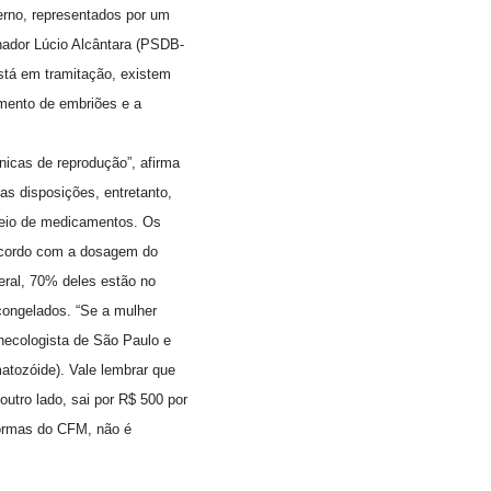
terno, representados por um
nador Lúcio Alcântara (PSDB-
tá em tramitação, existem
amento de embriões e a
cnicas de reprodução”, afirma
s disposições, entretanto,
r meio de medicamentos. Os
 acordo com a dosagem do
eral, 70% deles estão no
congelados. “Se a mulher
inecologista de São Paulo e
matozóide). Vale lembrar que
utro lado, sai por R$ 500 por
normas do CFM, não é