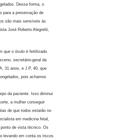
gelados. Dessa forma, o
do para a preservação de
los são mais sensíveis às
sta José Roberto Alegretti,
 que o óvulo é fertilizado.
ceno, secretário-geral da
, 31 anos, e J.P, 40, que
congelados, pois achamos
orpo da paciente. Isso diminui
sorte, a mulher conseguir
ias de que todos estarão no
ecialista em medicina fetal,
 ponto de vista técnico. Os
ão levando em conta os riscos