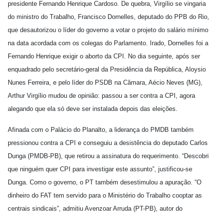
presidente Fernando Henrique Cardoso. De quebra, Virgílio se vingaria
do ministro do Trabalho, Francisco Dornelles, deputado do PPB do Rio,
que desautorizou o líder do governo a votar o projeto do salário mínimo
na data acordada com os colegas do Parlamento. Irado, Dornelles foi a
Fernando Henrique exigir o aborto da CPI. No dia seguinte, após ser
enquadrado pelo secretário-geral da Presidência da República, Aloysio
Nunes Ferreira, e pelo líder do PSDB na Câmara, Aécio Neves (MG),
Arthur Virgílio mudou de opinião: passou a ser contra a CPI, agora
alegando que ela só deve ser instalada depois das eleições.
Afinada com o Palácio do Planalto, a liderança do PMDB também
pressionou contra a CPI e conseguiu a desistência do deputado Carlos
Dunga (PMDB-PB), que retirou a assinatura do requerimento. “Descobri
que ninguém quer CPI para investigar este assunto”, justificou-se
Dunga. Como o governo, o PT também desestimulou a apuração. “O
dinheiro do FAT tem servido para o Ministério do Trabalho cooptar as
centrais sindicais”, admitiu Avenzoar Arruda (PT-PB), autor do