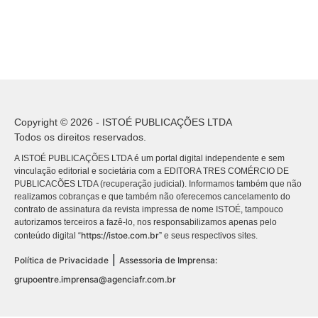
Copyright © 2026 - ISTOÉ PUBLICAÇÕES LTDA
Todos os direitos reservados.
A ISTOÉ PUBLICAÇÕES LTDA é um portal digital independente e sem
vinculação editorial e societária com a EDITORA TRES COMÉRCIO DE
PUBLICACÕES LTDA (recuperação judicial). Informamos também que não
realizamos cobranças e que também não oferecemos cancelamento do
contrato de assinatura da revista impressa de nome ISTOÉ, tampouco
autorizamos terceiros a fazê-lo, nos responsabilizamos apenas pelo
https://istoe.com.br
conteúdo digital “
” e seus respectivos sites.
|
Política de Privacidade
Assessoria de Imprensa:
grupoentre.imprensa@agenciafr.com.br