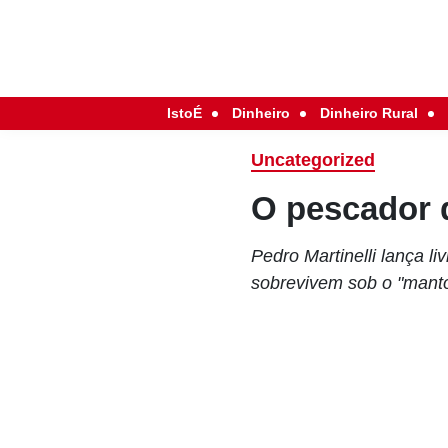
IstoÉ
Dinheiro
Dinheiro Rural
Uncategorized
O pescador 
Pedro Martinelli lança l
sobrevivem sob o "mant