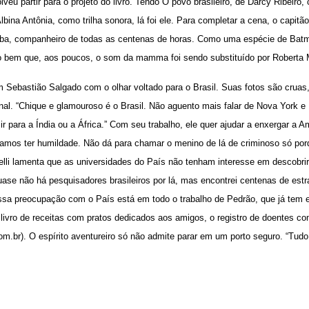
veu partir para o projeto do livro. Tendo O povo brasileiro, de Darcy Ribeiro,
bina Antônia, como trilha sonora, lá foi ele. Para completar a cena, o capitã
aba, companheiro de todas as centenas de horas. Como uma espécie de Batma
o bem que, aos poucos, o som da mamma foi sendo substituído por Roberta M
m Sebastião Salgado com o olhar voltado para o Brasil. Suas fotos são cruas,
nal. “Chique e glamouroso é o Brasil. Não aguento mais falar de Nova York e 
ir para a Índia ou a África.” Com seu trabalho, ele quer ajudar a enxergar a 
 vamos ter humildade. Não dá para chamar o menino de lá de criminoso só por
elli lamenta que as universidades do País não tenham interesse em descobrir
ase não há pesquisadores brasileiros por lá, mas encontrei centenas de estr
Essa preocupação com o País está em todo o trabalho de Pedrão, que já tem e
m livro de receitas com pratos dedicados aos amigos, o registro de doentes 
om.br
). O espírito aventureiro só não admite parar em um porto seguro. “Tu