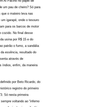
om Al Pacino no papel de
de um pau de cheiro? Só para
s que o mateiro leva nas
e um igarapé, onde o tesouro
sam para os barcos de motor
 cozido. No final desse
 da usina por R$ 15 e do
o patrão o fumo, a sandália
 da essência, resultado do
esenta através de
os índios, enfim, da maneira
 definido por Beto Ricardo, do
stórico registro do primeiro
3. Só nesta primeira
 sempre voltando ao “inferno