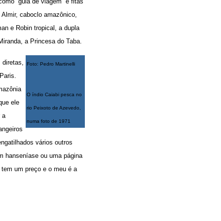
 como “guia de viagem” e fitas
o Almir, caboclo amazônico,
n e Robin tropical, a dupla
iranda, a Princesa do Taba.
 diretas,
Foto: Pedro Martinelli
Paris.
Amazônia
O índio Caiabi pesca no
que ele
rio Peixoto de Azevedo,
 a
numa foto de 1971
angeiros
ngatilhados vários outros
com hanseníase ou uma página
do tem um preço e o meu é a