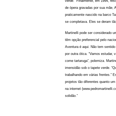
verde.” Finalmente, em 1994, resol
de ópera gravadas por sua mãe, Al
praticamente nascido na barco T
se completava. Eles se deram tã
Martinelli pode ser considerado u
têm opção preferencial pelo nacio
Aventura é aqui. Não tem sentido 
por outra ótica. “Vamos estudar,
come tartaruga”, polemiza. Martin
imensidão sob o tapete verde. “Qu
trabalhando em várias frentes.” 
projetos tão diferentes quanto u
na internet (
www.pedromartinelli.c
solidão.”