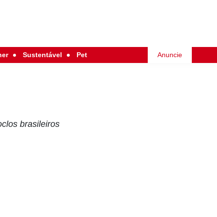
her
Sustentável
Pet
Anuncie
clos brasileiros