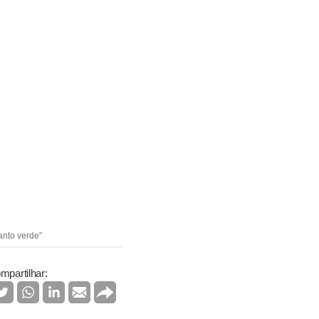
anto verde"
mpartilhar: