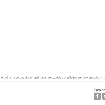
e mergulha na verdadeira Amazônia, onde caboclos brasileiros sobrevivem sob o "m
Para co