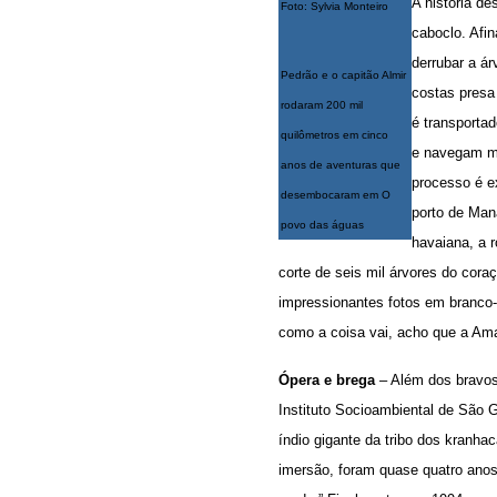
A história d
Foto: Sylvia Monteiro
caboclo. Afi
derrubar a á
Pedrão e o capitão Almir
costas presa
rodaram 200 mil
é transporta
quilômetros em cinco
e navegam ma
anos de aventuras que
processo é ex
desembocaram em O
porto de Man
povo das águas
havaiana, a 
corte de seis mil árvores do cora
impressionantes fotos em branco-e
como a coisa vai, acho que a Ama
Ópera e brega
– Além dos bravos l
Instituto Socioambiental de São G
índio gigante da tribo dos kranh
imersão, foram quase quatro anos 