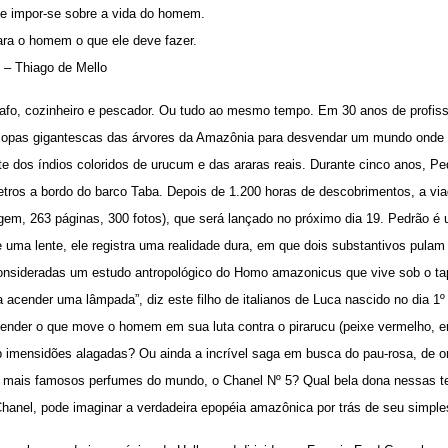
 de impor-se sobre a vida do homem.
ara o homem o que ele deve fazer.
 – Thiago de Mello
ógrafo, cozinheiro e pescador. Ou tudo ao mesmo tempo. Em 30 anos de profiss
 copas gigantescas das árvores da Amazônia para desvendar um mundo onde 
e dos índios coloridos de urucum e das araras reais. Durante cinco anos, Ped
etros a bordo do barco Taba. Depois de 1.200 horas de descobrimentos, a via
gem, 263 páginas, 300 fotos), que será lançado no próximo dia 19. Pedrão é 
e uma lente, ele registra uma realidade dura, em que dois substantivos pula
consideradas um estudo antropológico do Homo amazonicus que vive sob o ta
ra acender uma lâmpada”, diz este filho de italianos de Luca nascido no dia 1º
ender o que move o homem em sua luta contra o pirarucu (peixe vermelho, em
ob imensidões alagadas? Ou ainda a incrível saga em busca do pau-rosa, de on
mais famosos perfumes do mundo, o Chanel Nº 5? Qual bela dona nessas te
nel, pode imaginar a verdadeira epopéia amazônica por trás de seu simples