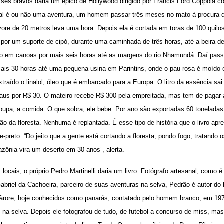
esses bravos daria um épico de Hollywood dirigido por Francis Ford Coppola c
nal é ou não uma aventura, um homem passar três meses no mato à procura 
rvore de 20 metros leva uma hora. Depois ela é cortada em toras de 100 quilo
 por um suporte de cipó, durante uma caminhada de três horas, até a beira d
do em canoas por mais seis horas até as margens do rio Nhamundá. Daí pas
is 30 horas até uma pequena usina em Parintins, onde o pau-rosa é moído e
traído o linalol, óleo que é embarcado para a Europa. O litro da essência sai
aus por R$ 30. O mateiro recebe R$ 300 pela empreitada, mas tem de pagar a
roupa, a comida. O que sobra, ele bebe. Por ano são exportadas 60 toneladas
ção da floresta. Nenhuma é replantada. É esse tipo de história que o livro apr
-preto. “Do jeito que a gente está cortando a floresta, pondo fogo, tratando 
zônia vira um deserto em 30 anos”, alerta.
ocais, o próprio Pedro Martinelli daria um livro. Fotógrafo artesanal, como é
abriel da Cachoeira, parceiro de suas aventuras na selva, Pedrão é autor do hi
acãrore, hoje conhecidos como panarás, contatado pelo homem branco, em 197
na selva. Depois ele fotografou de tudo, de futebol a concurso de miss, mas