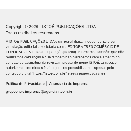
Copyright © 2026 - ISTOÉ PUBLICAÇÕES LTDA
Todos os direitos reservados.
A ISTOÉ PUBLICAÇÕES LTDA é um portal digital independente e sem
vinculação editorial e societária com a EDITORA TRES COMÉRCIO DE
PUBLICACÕES LTDA (recuperação judicial). Informamos também que não
realizamos cobranças e que também não oferecemos cancelamento do
contrato de assinatura da revista impressa de nome ISTOÉ, tampouco
autorizamos terceiros a fazê-lo, nos responsabilizamos apenas pelo
https://istoe.com.br
conteúdo digital “
” e seus respectivos sites.
|
Política de Privacidade
Assessoria de Imprensa:
grupoentre.imprensa@agenciafr.com.br