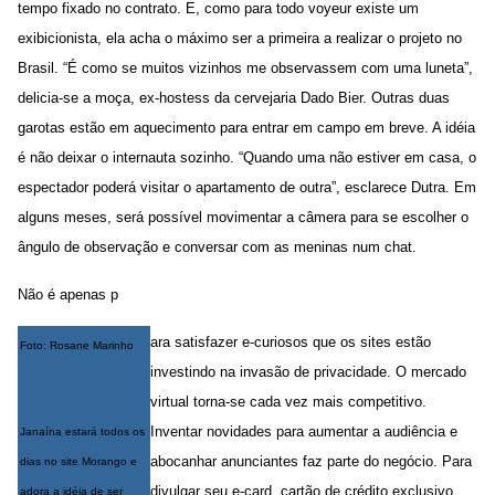
tempo fixado no contrato. E, como para todo voyeur existe um
exibicionista, ela acha o máximo ser a primeira a realizar o projeto no
Brasil. “É como se muitos vizinhos me observassem com uma luneta”,
delicia-se a moça, ex-hostess da cervejaria Dado Bier. Outras duas
garotas estão em aquecimento para entrar em campo em breve. A idéia
é não deixar o internauta sozinho. “Quando uma não estiver em casa, o
espectador poderá visitar o apartamento de outra”, esclarece Dutra. Em
alguns meses, será possível movimentar a câmera para se escolher o
ângulo de observação e conversar com as meninas num chat.
Não é apenas p
ara satisfazer e-curiosos que os sites estão
Foto: Rosane Marinho
investindo na invasão de privacidade. O mercado
virtual torna-se cada vez mais competitivo.
Inventar novidades para aumentar a audiência e
Janaína estará todos os
abocanhar anunciantes faz parte do negócio. Para
dias no site Morango e
divulgar seu e-card, cartão de crédito exclusivo
adora a idéia de ser