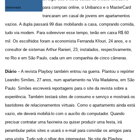
para compras online, o Unibanco e o MasterCard
observada
trancaram um casal de jovens em apartamentos
vazios. A dupla passará 99 dias mobiliando a casa, comprando comida,
tudo via modem. Para sobreviver esse tempo, terão em caixa R$ 60
mil. Os escolhidos foram a economista Fernanda Kfouri, 24 anos, e o
consultor de sistemas Arthur Ranieri, 23, instalados, respectivamente,
no Rio e em São Paulo, cada um em companhia de cinco câmeras.
Diário
– A revista Playboy também entrou na guerra. Plantou o repórter
Leandro Simões, 27 anos, num apartamento na Vila Madalena, em São
Paulo. Simões escreverá reportagens para o site da revista sobre a
experiência. Também testará sites de consumo e serviço e mostrará os
bastidores de relacionamentos virtuais. Como o apartamento ainda está
vazio, ele deverá mobiliá-lo com o auxílio do computador. Quando
precisar contratar uma faxineira ou quiser produzir uma festa, irá
perambular pelos sites e usará o e-mail para convidar os amigos para
uma visita. Tudo sob o olhar dos internautas. No site de Playboy,