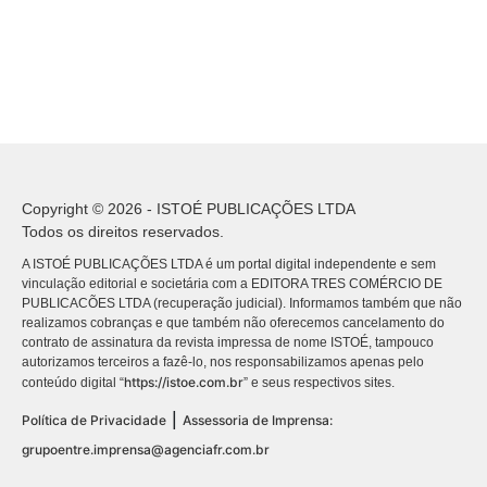
Copyright © 2026 - ISTOÉ PUBLICAÇÕES LTDA
Todos os direitos reservados.
A ISTOÉ PUBLICAÇÕES LTDA é um portal digital independente e sem
vinculação editorial e societária com a EDITORA TRES COMÉRCIO DE
PUBLICACÕES LTDA (recuperação judicial). Informamos também que não
realizamos cobranças e que também não oferecemos cancelamento do
contrato de assinatura da revista impressa de nome ISTOÉ, tampouco
autorizamos terceiros a fazê-lo, nos responsabilizamos apenas pelo
https://istoe.com.br
conteúdo digital “
” e seus respectivos sites.
|
Política de Privacidade
Assessoria de Imprensa:
grupoentre.imprensa@agenciafr.com.br