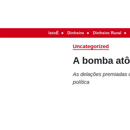
IstoÉ
Dinheiro
Dinheiro Rural
Uncategorized
A bomba atô
As delações premiadas d
política