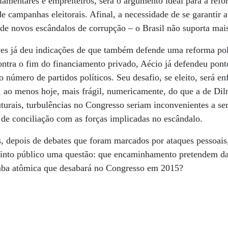
rlamentares e empreiteiros, será o argumento ideal para a refo
e campanhas eleitorais. Afinal, a necessidade de se garantir 
de novos escândalos de ­corrupção – o Brasil não suporta mai
es já deu indicações de que também defende uma reforma po
ontra o fim do financiamento privado, Aécio já defendeu pont
 o número de partidos políticos. Seu desafio, se eleito, será en
 ao menos hoje, mais frágil, numericamente, do que a de Di
turais, turbulências no Congresso seriam inconvenientes a se
de conciliação com as forças implicadas no escândalo.
 depois de debates que foram marcados por ataques pessoais,
tinto público uma questão: que encaminhamento pretendem da
mba atômica que desabará no Congresso em 2015?