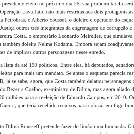
presidente eleito no próximo dia 26, sua primeira tarefa será 
Operação Lava Jato, não mais restritas aos dois protagonistas
da Petrobras, e Alberto Youssef, o doleiro e operador do esqu
Justiça outros três integrantes da engrenagem de corrupção e
ereira Costa, o empresário Leonardo Meirelles, que simulava
e a também doleira Nelma Kodama. Embora sejam coadjuvante
zes de implicar outros personagens nesse enredo.
a lista de até 190 políticos. Entre eles, há deputados, senado
eitos para mais um mandato. Se antes o esquema parecia restr
B, já se sabe, agora, que Costa também delatou personagens 
ndo Bezerra Coelho, ex-ministro de Dilma, mas agora aliado d
0 milhões para a reeleição de Eduardo Campos, em 2010. Out
Guerra, que teria recebido recursos para colocar em fogo br
enta Dilma Rousseff pretende fazer do limão uma ­limonada. O 