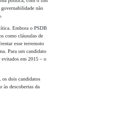
rma política, com o fim
a governabilidade não
s.
lítica. Embora o PSDB
os como cláusulas de
frentar esse terremoto
lma. Para um candidato
r evitados em 2015 – o
 os dois candidatos
r às descobertas da