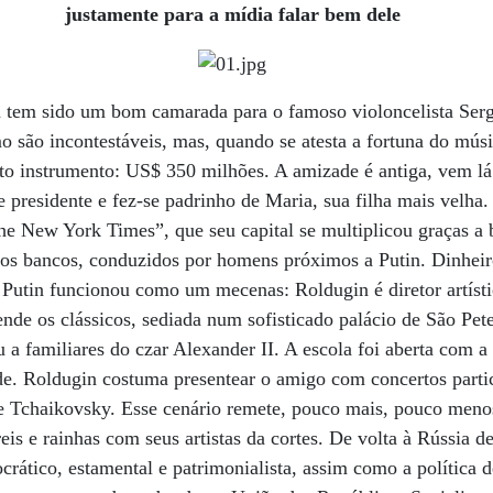
justamente para a mídia falar bem dele
 tem sido um bom camarada para o famoso violoncelista Serg
mo são incontestáveis, mas, quando se atesta a fortuna do músi
to instrumento: US$ 350 milhões. A amizade é antiga, vem l
 presidente e fez-se padrinho de Maria, sua filha mais velha.
e New York Times”, que seu capital se multiplicou graças a 
os bancos, conduzidos por homens próximos a Putin. Dinheiro
 Putin funcionou como um mecenas: Roldugin é diretor artíst
de os clássicos, sediada num sofisticado palácio de São Pet
 a familiares do czar Alexander II. A escola foi aberta com a 
ude. Roldugin costuma presentear o amigo com concertos part
 Tchaikovsky. Esse cenário remete, pouco mais, pouco meno
eis e rainhas com seus artistas da cortes. De volta à Rússia de
rático, estamental e patrimonialista, assim como a política