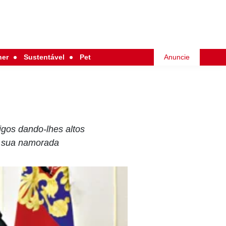
her
Sustentável
Pet
Anuncie
igos dando-lhes altos
 a sua namorada