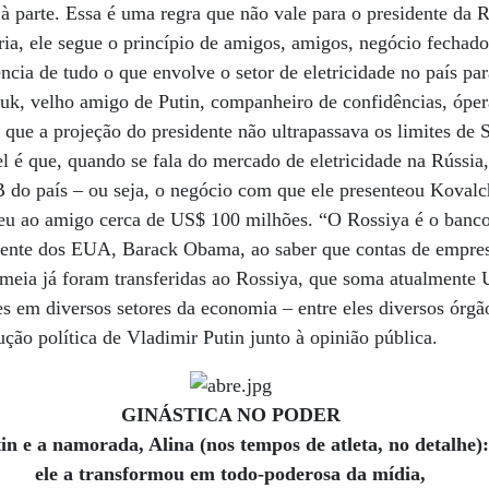
 parte. Essa é uma regra que não vale para o presidente da R
a, ele segue o princípio de amigos, amigos, negócio fechado
ência de tudo o que envolve o setor de eletricidade no país pa
uk, velho amigo de Putin, companheiro de confidências, ópera
que a projeção do presidente não ultrapassava os limites de
l é que, quando se fala do mercado de eletricidade na Rússia,
do país – ou seja, o negócio com que ele presenteou Kovalc
deu ao amigo cerca de US$ 100 milhões. “O Rossiya é o banco
idente dos EUA, Barack Obama, ao saber que contas de empresa
meia já foram transferidas ao Rossiya, que soma atualmente
es em diversos setores da economia – entre eles diversos órgã
ção política de Vladimir Putin junto à opinião pública.
GINÁSTICA NO PODER
in e a namorada, Alina (nos tempos de atleta, no detalhe)
ele a transformou em todo-poderosa da mídia,