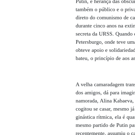
Putin, é herança das obscu
também o público e o priv
direto do comunismo de cam
durante cinco anos na ext
secreta da URSS. Quando o 
Petersburgo, onde teve uma
obteve apoio e solidarieda
bateu, o princípio de aos a
A velha camaradagem transb
dos amigos, dá para imagin
namorada, Alina Kabaeva, 
cogitou se casar, mesmo já
ginástica rítmica, ela é qu
mesmo partido de Putin pa
recentemente, assumiu o c