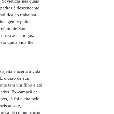
 Soviéticas nas quais
mpadres é descendente
olítica ao trabalhar
ionagem e polícia
refeito de São
correu aos amigos,
elo que a vida lhe
ajeita e acerta a vida
 É o caso de sua
nte tem um filho e até
giados. Ex-campeã de
os, já foi eleita pelo
eis anos e,
mpresa de comunicação