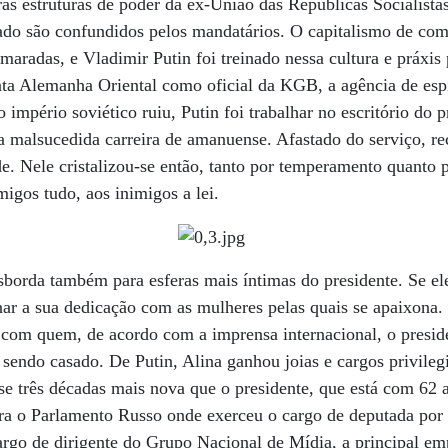
ras estruturas de poder da ex-União das Repúblicas Socialistas
ado são confundidos pelos mandatários. O capitalismo de co
aradas, e Vladimir Putin foi treinado nessa cultura e práxis p
inta Alemanha Oriental como oficial da KGB, a agência de esp
império soviético ruiu, Putin foi trabalhar no escritório do p
 malsucedida carreira de amanuense. Afastado do serviço, re
de. Nele cristalizou-se então, tanto por temperamento quanto p
migos tudo, aos inimigos a lei.
orda também para esferas mais íntimas do presidente. Se ele 
ar a sua dedicação com as mulheres pelas quais se apaixona.
com quem, de acordo com a imprensa internacional, o preside
 sendo casado. De Putin, Alina ganhou joias e cargos privile
ase três décadas mais nova que o presidente, que está com 62 an
ra o Parlamento Russo onde exerceu o cargo de deputada por s
argo de dirigente do Grupo Nacional de Mídia, a principal e