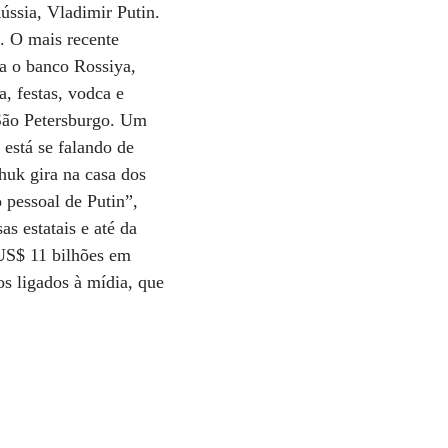
ússia, Vladimir Putin.
. O mais recente
ra o banco Rossiya,
, festas, vodca e
 São Petersburgo. Um
 está se falando de
huk gira na casa dos
 pessoal de Putin”,
s estatais e até da
 US$ 11 bilhões em
os ligados à mídia, que
: