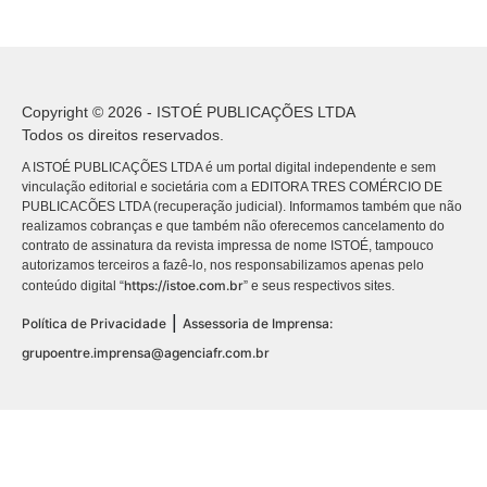
Copyright © 2026 - ISTOÉ PUBLICAÇÕES LTDA
Todos os direitos reservados.
A ISTOÉ PUBLICAÇÕES LTDA é um portal digital independente e sem
vinculação editorial e societária com a EDITORA TRES COMÉRCIO DE
PUBLICACÕES LTDA (recuperação judicial). Informamos também que não
realizamos cobranças e que também não oferecemos cancelamento do
contrato de assinatura da revista impressa de nome ISTOÉ, tampouco
autorizamos terceiros a fazê-lo, nos responsabilizamos apenas pelo
https://istoe.com.br
conteúdo digital “
” e seus respectivos sites.
|
Política de Privacidade
Assessoria de Imprensa:
grupoentre.imprensa@agenciafr.com.br