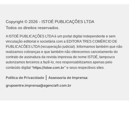
Copyright © 2026 - ISTOÉ PUBLICAÇÕES LTDA
Todos os direitos reservados.
A ISTOÉ PUBLICAÇÕES LTDA é um portal digital independente e sem
vinculação editorial e societária com a EDITORA TRES COMÉRCIO DE
PUBLICACÕES LTDA (recuperação judicial). Informamos também que não
realizamos cobranças e que também não oferecemos cancelamento do
contrato de assinatura da revista impressa de nome ISTOÉ, tampouco
autorizamos terceiros a fazê-lo, nos responsabilizamos apenas pelo
https://istoe.com.br
conteúdo digital “
” e seus respectivos sites.
|
Política de Privacidade
Assessoria de Imprensa:
grupoentre.imprensa@agenciafr.com.br