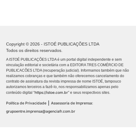
Copyright © 2026 - ISTOÉ PUBLICAÇÕES LTDA
Todos os direitos reservados.
A ISTOÉ PUBLICAÇÕES LTDA é um portal digital independente e sem
vinculação editorial e societária com a EDITORA TRES COMÉRCIO DE
PUBLICACÕES LTDA (recuperação judicial). Informamos também que não
realizamos cobranças e que também não oferecemos cancelamento do
contrato de assinatura da revista impressa de nome ISTOÉ, tampouco
autorizamos terceiros a fazê-lo, nos responsabilizamos apenas pelo
https://istoe.com.br
conteúdo digital “
” e seus respectivos sites.
|
Política de Privacidade
Assessoria de Imprensa:
grupoentre.imprensa@agenciafr.com.br