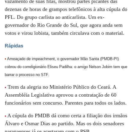
vazamento de suas fitas, mostrou partes picantes das
dezenas de horas de grampos telefônicos à alta cúpula do
PFL. Do grupo carlista ao anticarlista. Um ex-
governador do Rio Grande do Sul, que agora anda sem
votos e virou lobista, também circulava com o material.
Rápidas
•
Ameaçado de impeachment, o governador Mão Santa (PMDB-PI)
cobrou do correligionário Eliseu Padilha: o amigo Nelson Jobim tem que
barrar o processo no STF.
Trem da alegria no Ministério Público do Ceará. A
•
Assembléia Legislativa aprovou a contratação de 60
funcionários sem concurso. Parentes para todos os lados.
A cúpula do PMDB dá como certa a filiação dos irmãos
•
Álvaro e Osmar Dias ao partido. Mas os dois senadores
paranaenses já se acertaram com o PSB.