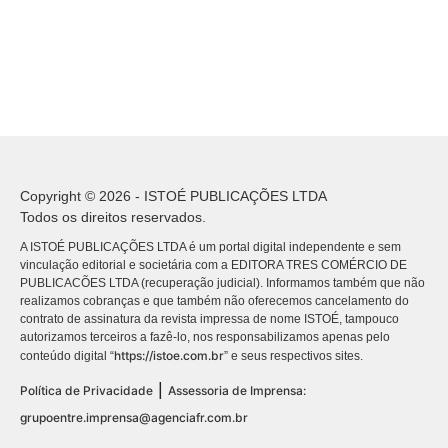
Copyright © 2026 - ISTOÉ PUBLICAÇÕES LTDA
Todos os direitos reservados.
A ISTOÉ PUBLICAÇÕES LTDA é um portal digital independente e sem
vinculação editorial e societária com a EDITORA TRES COMÉRCIO DE
PUBLICACÕES LTDA (recuperação judicial). Informamos também que não
realizamos cobranças e que também não oferecemos cancelamento do
contrato de assinatura da revista impressa de nome ISTOÉ, tampouco
autorizamos terceiros a fazê-lo, nos responsabilizamos apenas pelo
https://istoe.com.br
conteúdo digital “
” e seus respectivos sites.
|
Política de Privacidade
Assessoria de Imprensa:
grupoentre.imprensa@agenciafr.com.br