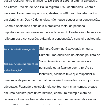
busca ressarcimento financeiro. De 1993 a 1996, a extinta Delegacia
de Crimes Raciais de São Paulo registrou 250 ocorrências. Cento e
vinte resultaram em inquéritos e, destes, só 40 foram transformados
em denúncias. Das 40 denúncias, não houve sequer uma condenação.
“Como a sociedade considera o problema racial de pequena
importância, os responsáveis pela aplicação do Direito são tolerantes e
refletem essa concepção, evitando a condenação”, conclui o advogado.
Sidmara Geremias é advogada e negra.
Isaac Amorim/Photo Agencia
Durante uma audiência na cidade paulista de
Santo Anastácio, o juiz se dirigiu a ela
Saboya: “O governo reconhece
pensando estar falando com a ré. Ao se
a discriminação”
identificar, Sidmara teve que responder a
uma série de perguntas, normalmente não formuladas por um juiz a um
advogado. Passado o episódio, ela contou, sem citar nomes, o caso
em uma palestra para universitários, como um exemplo claro de
racismo. O juiz soube do fato e entrou com um processo de calúnia