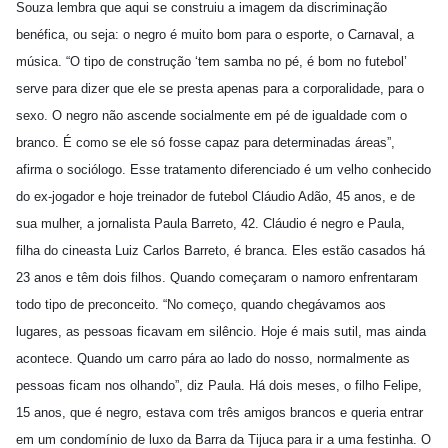
Souza lembra que aqui se construiu a imagem da discriminação
benéfica, ou seja: o negro é muito bom para o esporte, o Carnaval, a
música. “O tipo de construção ‘tem samba no pé, é bom no futebol’
serve para dizer que ele se presta apenas para a corporalidade, para o
sexo. O negro não ascende socialmente em pé de igualdade com o
branco. É como se ele só fosse capaz para determinadas áreas”,
afirma o sociólogo. Esse tratamento diferenciado é um velho conhecido
do ex-jogador e hoje treinador de futebol Cláudio Adão, 45 anos, e de
sua mulher, a jornalista Paula Barreto, 42. Cláudio é negro e Paula,
filha do cineasta Luiz Carlos Barreto, é
branca. Eles estão casados há
23 anos e têm dois filhos. Quando começaram o namoro enfrentaram
todo tipo de preconceito. “No começo, quando chegávamos aos
lugares, as pessoas ficavam em silêncio. Hoje é mais sutil, mas ainda
acontece. Quando um carro pára ao lado do nosso, normalmente as
pessoas ficam nos olhando”, diz Paula. Há dois meses, o filho Felipe,
15 anos, que é negro, estava com três amigos brancos e queria entrar
em um condomínio de luxo da Barra da Tijuca para ir a uma festinha. O