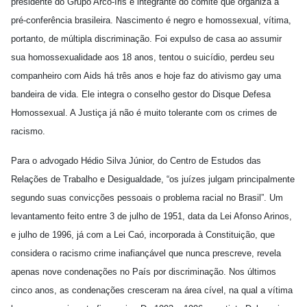
presidente do Grupo Arco-Íris e integrante do comitê que organiza a
pré-conferência brasileira. Nascimento é negro e homossexual, vítima,
portanto, de múltipla discriminação. Foi expulso de casa ao assumir
sua homossexualidade aos 18 anos, tentou o suicídio, perdeu seu
companheiro com Aids há três anos e hoje faz do ativismo gay uma
bandeira de vida. Ele integra o conselho gestor do Disque Defesa
Homossexual.
A Justiça já não é muito tolerante com os crimes de
racismo.
Para o
advogado Hédio Silva Júnior, do Centro de Estudos das
Relações de Trabalho e Desigualdade, “os juízes julgam principalmente
segundo suas convicções pessoais o problema racial no Brasil”. Um
levantamento feito entre 3 de julho de 1951, data da Lei Afonso Arinos,
e julho de 1996, já com a Lei Caó, incorporada à Constituição, que
considera o racismo crime inafiançável que nunca prescreve, revela
apenas nove condenações no País por discriminação. Nos últimos
cinco anos, as condenações cresceram na área cível, na qual a vítima