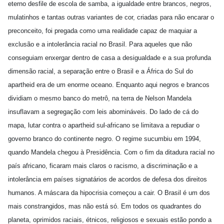
eterno desfile de escola de samba, a igualdade entre brancos, negros,
mulatinhos e tantas outras variantes de cor, criadas para não encarar o
preconceito, foi pregada como uma realidade capaz de maquiar a
exclusão e a intolerância racial no Brasil. Para aqueles que não
conseguiam enxergar dentro de casa a desigualdade e a sua
profunda
dimensão racial, a separação entre o Brasil e a África do Sul do
apartheid era de um enorme oceano. Enquanto aqui negros e brancos
dividiam o mesmo banco do metrô, na terra de Nelson Mandela
insuflavam a segregação com leis abomináveis. Do lado de cá do
mapa, lutar contra o apartheid sul-africano se limitava a repudiar o
governo branco do continente negro. O regime sucumbiu em 1994,
quando Mandela chegou à Presidência. Com o fim da ditadura racial no
país africano, ficaram mais claros o racismo, a discriminação e a
intolerância em países signatários de acordos de defesa dos direitos
humanos. A máscara da hipocrisia começou a cair. O Brasil é um dos
mais constrangidos, mas não está só. Em todos os quadrantes do
planeta, oprimidos raciais, étnicos, religiosos e sexuais estão pondo a