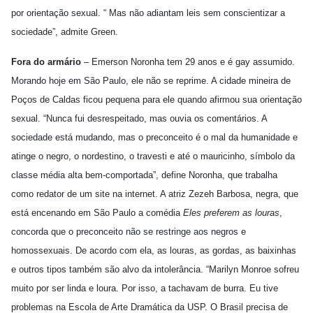
por orientação sexual. “ Mas não adiantam leis sem conscientizar a
sociedade”, admite Green.
Fora do armário
– Emerson Noronha tem 29 anos e é gay assumido.
Morando hoje em São Paulo, ele não se reprime. A cidade mineira de
Poços de Caldas ficou pequena para ele quando afirmou sua orientação
sexual. “Nunca fui desrespeitado, mas ouvia os comentários. A
sociedade está mudando, mas o preconceito é o mal da humanidade e
atinge o negro, o nordestino, o travesti e até o mauricinho, símbolo da
classe média alta bem-comportada”, define Noronha, que trabalha
como redator de um site na internet. A atriz Zezeh Barbosa, negra, que
está encenando em São Paulo a comédia
Eles preferem as louras
,
concorda que o preconceito não se restringe aos negros e
homossexuais. De acordo com ela, as louras, as gordas, as baixinhas
e outros tipos também são alvo da intolerância. “Marilyn Monroe sofreu
muito por ser linda e loura. Por isso, a tachavam de burra. Eu tive
problemas na Escola de Arte Dramática da USP. O Brasil precisa de