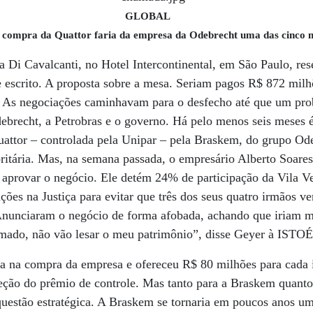
GLOBAL
 compra da Quattor faria da empresa da Odebrecht uma das cinco
la Di Cavalcanti, no Hotel Intercontinental, em São Paulo, re
e escrito. A proposta sobre a mesa. Seriam pagos R$ 872 mil
. As negociações caminhavam para o desfecho até que um pro
ebrecht, a Petrobras e o governo. Há pelo menos seis meses 
attor – controlada pela Unipar – pela Braskem, do grupo Od
ritária. Mas, na semana passada, o empresário Alberto Soare
 aprovar o negócio. Ele detém 24% de participação da Vila Ve
ações na Justiça para evitar que três dos seus quatro irmãos 
Anunciaram o negócio de forma afobada, achando que iriam m
umado, não vão lesar o meu patrimônio”, disse Geyer à ISTOÉ
cia na compra da empresa e ofereceu R$ 80 milhões para cada 
ção do prêmio de controle. Mas tanto para a Braskem quanto
uestão estratégica. A Braskem se tornaria em poucos anos um