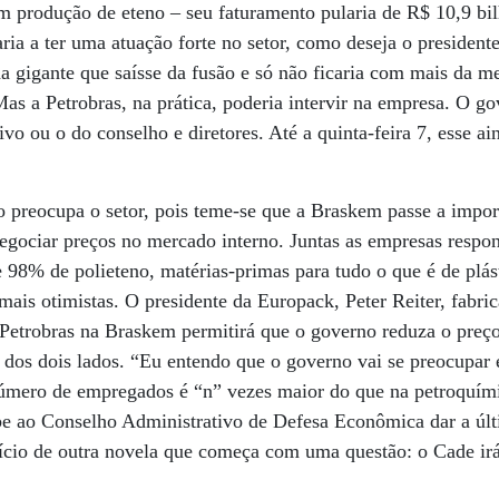
 produção de eteno – seu faturamento pularia de R$ 10,9 bi
aria a ter uma atuação forte no setor, como deseja o president
 da gigante que saísse da fusão e só não ficaria com mais da m
 Mas a Petrobras, na prática, poderia intervir na empresa. O g
ivo ou o do conselho e diretores. Até a quinta-feira 7, esse a
 preocupa o setor, pois teme-se que a Braskem passe a impor
egociar preços no mercado interno. Juntas as empresas resp
 98% de polieteno, matérias-primas para tudo o que é de plás
mais otimistas. O presidente da Europack, Peter Reiter, fabri
 Petrobras na Braskem permitirá que o governo reduza o preç
dos dois lados. “Eu entendo que o governo vai se preocupar 
número de empregados é “n” vezes maior do que na petroquím
be ao Conselho Administrativo de Defesa Econômica dar a últ
nício de outra novela que começa com uma questão: o Cade ir