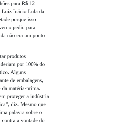
lhões para R$ 12
e Luiz Inácio Lula da
etade porque isso
overno pediu para
inda não era um ponto
tar produtos
onderiam por 100% do
tico. Alguns
cante de embalagens,
o da matéria-prima.
em proteger a indústria
ica”, diz. Mesmo que
ima palavra sobre o
á contra a vontade do