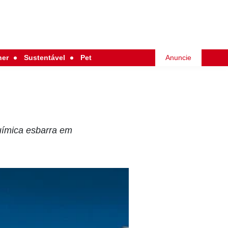
her
Sustentável
Pet
Anuncie
uímica esbarra em