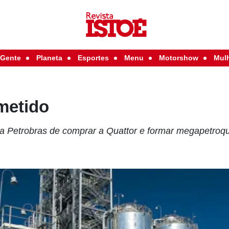
Gente
Planeta
Esportes
Menu
Motorshow
Mul
metido
a Petrobras de comprar a Quattor e formar megapetroq