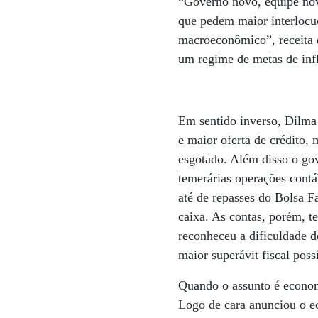
“Governo novo, equipe nova
que pedem maior interlocuç
macroeconômico”, receita d
um regime de metas de infl
Em sentido inverso, Dilma
e maior oferta de crédito,
esgotado. Além disso o go
temerárias operações contá
até de repasses do Bolsa F
caixa. As contas, porém, t
reconheceu a dificuldade 
maior superávit fiscal poss
Quando o assunto é econom
Logo de cara anunciou o e