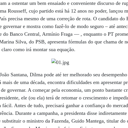
am a ostentar um bem ensaiado e conveniente discurso de rup
ilma Rousseff, cujo partido está há 12 anos no poder, lançou m
País precisa mesmo de uma correção de rota. O candidato do
 governar e mostra como fazê-lo de modo seguro – até anteci
te do Banco Central, Armínio Fraga — , enquanto o PT prom
 Marina Silva, do PSB, apresenta fórmulas do que chama de n
 claro como irá montar sua equação.
 João Santana, Dilma pode até ter melhorado seu desempenho
á mais de uma década, encontra dificuldades em apresentar p
a de governar. A começar pela economia, um ponto bastante cri
esidente, ele (ou ela) terá de retomar o crescimento e impedi
fa fácil. Antes de tudo, precisará ganhar a confiança do merc
parência. Durante a campanha, a presidenta disse indiretament
substituir o ministro da Fazenda, Guido Mantega, titular do