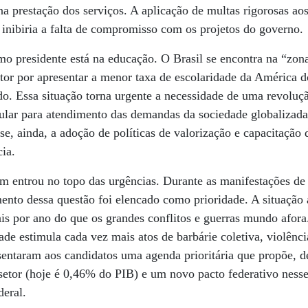
na prestação dos serviços. A aplicação de multas rigorosas a
 inibiria a falta de compromisso com os projetos do governo.
mo presidente está na educação. O Brasil se encontra na “zo
etor por apresentar a menor taxa de escolaridade da América do
o. Essa situação torna urgente a necessidade de uma revoluç
cular para atendimento das demandas da sociedade globalizada
, ainda, a adoção de políticas de valorização e capacitação 
cia.
m entrou no topo das urgências. Durante as manifestações de
ento dessa questão foi elencado como prioridade. A situação 
ais por ano do que os grandes conflitos e guerras mundo afor
de estimula cada vez mais atos de barbárie coletiva, violênci
esentaram aos candidatos uma agenda prioritária que propõe, de
etor (hoje é 0,46% do PIB) e um novo pacto federativo nesse
deral.