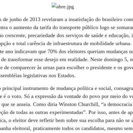
 de junho de 2013 revelaram a insatisfação do brasileiro com 
ntra o aumento da tarifa do transporte público logo se somara
o crescente, precariedade dos serviços de saúde e educação, in
upção e total carência de infraestrutura de mobilidade urbana.
este ano indicavam que 70% dos eleitores queriam mudanças n
de transformar esse desejo em realidade. Neste domingo 5, 
de de comparecer às urnas para escolher o presidente e os gov
sembléias legislativas nos Estados.
 o principal instrumento de mudança política e social, consagr
 é o voto. Só a expressão da vontade do povo por meio do vo
 que se anseia. Como diria Winston Churchill, “a democracia 
ção de todas as outras experimentadas”. Por isso, antes de ap
ca, o eleitor deve refletir bem sobre sua escolha para não se
panha eleitoral, praticamente todos os candidatos, mesmo se