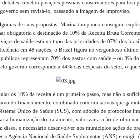
e debates, revelou posições pessoais conservadores para boa p
governo sem revisá-lo, passando a imagem de improviso.
lgumas de suas propostas, Marina tampouco conseguiu explica
nar obrigatória a destinação de 10% da Receita Bruta Corrent
rviços de saúde está no topo das prioridades de 87% dos brasi
ficiência em 48 nações, o Brasil figura no vergonhoso último
s públicos representam 70% dos gastos com saúde – ou 8% do 
pelo governo corresponde a 44% das despesas do setor, o que 
cular os 10% da receita é um primeiro passo, mas não o sufici
sivo do financiamento, combinado com iniciativas que garant
 Sistema Único de Saúde (SUS), com adoção de protocolos int
ar a humanização do tratamento, valorizar a mão-de-obra naci
ém disso, é necessário desenvolver nos municípios ações de 
cer a Agência Nacional de Saúde Suplementar (ANS) e exigir 