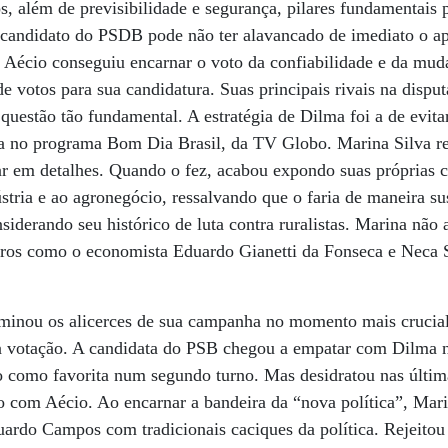
os, além de previsibilidade e segurança, pilares fundamentai
 candidato do PSDB pode não ter alavancado de imediato o ap
o, Aécio conseguiu encarnar o voto da confiabilidade e da mu
e votos para sua candidatura. Suas principais rivais na disput
questão tão fundamental. A estratégia de Dilma foi a de evita
ta no programa Bom Dia Brasil, da TV Globo. Marina Silva re
ar em detalhes. Quando o fez, acabou expondo suas próprias c
stria e ao agronegócio, ressalvando que o faria de maneira su
nsiderando seu histórico de luta contra ruralistas. Marina não
iros como o economista Eduardo Gianetti da Fonseca e Neca S
inou os alicerces de sua campanha no momento mais crucial 
a votação. A candidata do PSB chegou a empatar com Dilma n
do como favorita num segundo turno. Mas desidratou nas últim
o com Aécio. Ao encarnar a bandeira da “nova política”, Mar
uardo Campos com tradicionais caciques da política. Rejeitou