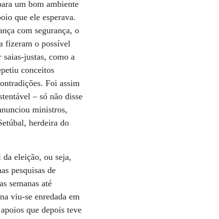
s para um bom ambiente
oio que ele esperava.
dança com segurança, o
a fizeram o possível
r saias-justas, como a
petiu conceitos
ontradições. Foi assim
stentável – só não disse
 anunciou ministros,
etúbal, herdeira do
da eleição, ou seja,
as pesquisas de
as semanas até
ina viu-se enredada em
 apoios que depois teve