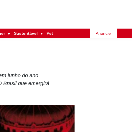
her
Sustentável
Pet
Anuncie
 em junho do ano
 Brasil que emergirá