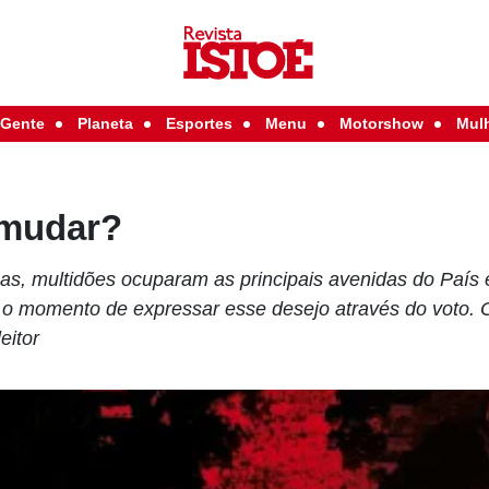
Gente
Planeta
Esportes
Menu
Motorshow
Mul
 mudar?
s, multidões ocuparam as principais avenidas do País
o momento de expressar esse desejo através do voto. O
eitor