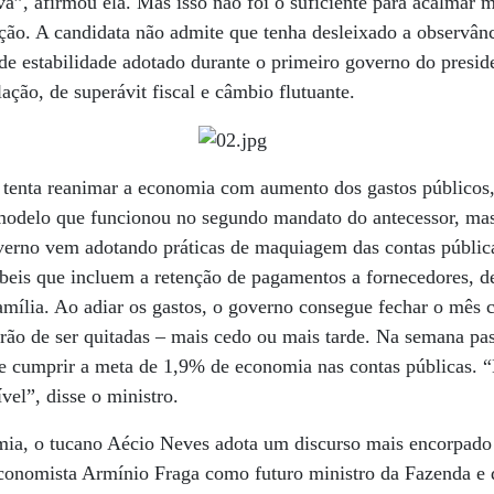
”, afirmou ela. Mas isso não foi o suficiente para acalmar 
ão. A candidata não admite que tenha desleixado a observânc
e estabilidade adotado durante o primeiro governo do presid
ação, de superávit fiscal e câmbio flutuante.
 tenta reanimar a economia com aumento dos gastos públicos
 modelo que funcionou no segundo mandato do antecessor, mas
verno vem adotando práticas de maquiagem das contas públic
beis que incluem a retenção de pagamentos a fornecedores, de
amília. Ao adiar os gastos, o governo consegue fechar o mês
erão de ser quitadas – mais cedo ou mais tarde. Na semana p
de cumprir a meta de 1,9% de economia nas contas públicas. “
ível”, disse o ministro.
ia, o tucano Aécio Neves adota um discurso mais encorpado 
conomista Armínio Fraga como futuro ministro da Fazenda e 