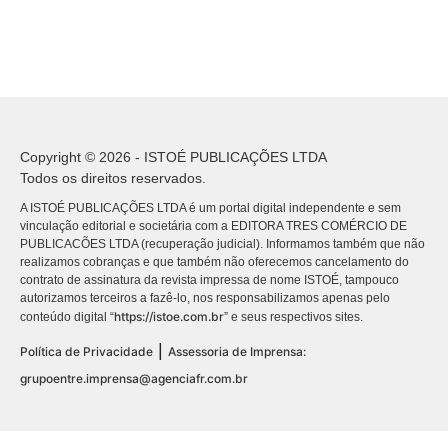
Copyright © 2026 - ISTOÉ PUBLICAÇÕES LTDA
Todos os direitos reservados.
A ISTOÉ PUBLICAÇÕES LTDA é um portal digital independente e sem
vinculação editorial e societária com a EDITORA TRES COMÉRCIO DE
PUBLICACÕES LTDA (recuperação judicial). Informamos também que não
realizamos cobranças e que também não oferecemos cancelamento do
contrato de assinatura da revista impressa de nome ISTOÉ, tampouco
autorizamos terceiros a fazê-lo, nos responsabilizamos apenas pelo
https://istoe.com.br
conteúdo digital “
” e seus respectivos sites.
|
Política de Privacidade
Assessoria de Imprensa:
grupoentre.imprensa@agenciafr.com.br