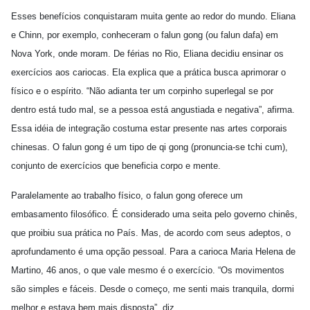
Esses benefícios conquistaram muita gente ao redor do mundo. Eliana
e Chinn, por exemplo, conheceram o falun gong (ou falun dafa) em
Nova York, onde moram. De férias no Rio, Eliana decidiu ensinar os
exercícios aos cariocas. Ela explica que a prática busca aprimorar o
físico e o espírito. “Não adianta ter um corpinho superlegal se por
dentro está tudo mal, se a pessoa está angustiada e negativa”, afirma.
Essa idéia de integração costuma estar presente nas artes corporais
chinesas. O falun gong é um tipo de qi gong (pronuncia-se tchi cum),
conjunto de exercícios que beneficia corpo e mente.
Paralelamente ao trabalho físico, o falun gong oferece um
embasamento filosófico. É considerado uma seita pelo governo chinês,
que proibiu sua prática no País. Mas, de acordo com seus adeptos, o
aprofundamento é uma opção pessoal. Para a carioca Maria Helena de
Martino, 46 anos, o que vale mesmo é o exercício. “Os movimentos
são simples e fáceis. Desde o começo, me senti mais tranquila, dormi
melhor e estava bem mais disposta”, diz.