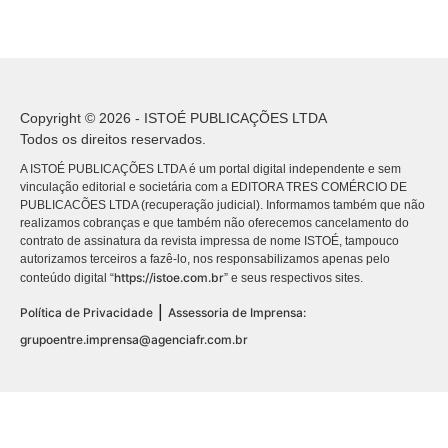
Copyright © 2026 - ISTOÉ PUBLICAÇÕES LTDA
Todos os direitos reservados.
A ISTOÉ PUBLICAÇÕES LTDA é um portal digital independente e sem
vinculação editorial e societária com a EDITORA TRES COMÉRCIO DE
PUBLICACÕES LTDA (recuperação judicial). Informamos também que não
realizamos cobranças e que também não oferecemos cancelamento do
contrato de assinatura da revista impressa de nome ISTOÉ, tampouco
autorizamos terceiros a fazê-lo, nos responsabilizamos apenas pelo
https://istoe.com.br
conteúdo digital “
” e seus respectivos sites.
|
Política de Privacidade
Assessoria de Imprensa:
grupoentre.imprensa@agenciafr.com.br