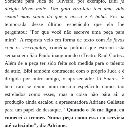
Somente para Juca de Oliveira, por exemplo, Bibi
já
dirigiu Meno male, Um gato vira-lata tem uma vida
sexual mais sadia do que a nossa
e
A babá
. Foi na
temporada desse último espetáculo que ela lhe
perguntou: "Por que você não escreve uma peça para
mim?" A resposta veio em forma de texto com
Às favas
com os escrúpulos
, comédia política que estreou esta
semana em São Paulo inaugurando o Teatro Raul Cortez.
Além de a peça ter sido feita sob medida para o talento
da atriz, Bibi também contracena com o próprio Juca e é
dirigida por outro amigo, o apresentador Jô Soares. É
bem raro se reunir num mesmo espetáculo nomes tão
estrelados como esses, mas a coisa não pára aí: a
produção ainda escalou a apresentadora Adriane Galisteu
para um papel de destaque.
"Quando o Jô me ligou, eu
comecei a tremer. Numa peça como essa eu serviria
até cafezinho", diz Adriane.