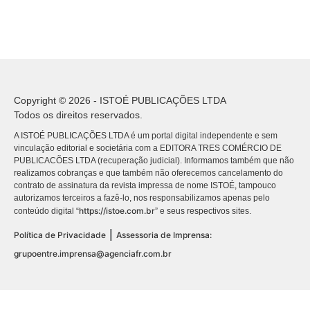
Copyright © 2026 - ISTOÉ PUBLICAÇÕES LTDA
Todos os direitos reservados.
A ISTOÉ PUBLICAÇÕES LTDA é um portal digital independente e sem
vinculação editorial e societária com a EDITORA TRES COMÉRCIO DE
PUBLICACÕES LTDA (recuperação judicial). Informamos também que não
realizamos cobranças e que também não oferecemos cancelamento do
contrato de assinatura da revista impressa de nome ISTOÉ, tampouco
autorizamos terceiros a fazê-lo, nos responsabilizamos apenas pelo
https://istoe.com.br
conteúdo digital “
” e seus respectivos sites.
|
Política de Privacidade
Assessoria de Imprensa:
grupoentre.imprensa@agenciafr.com.br