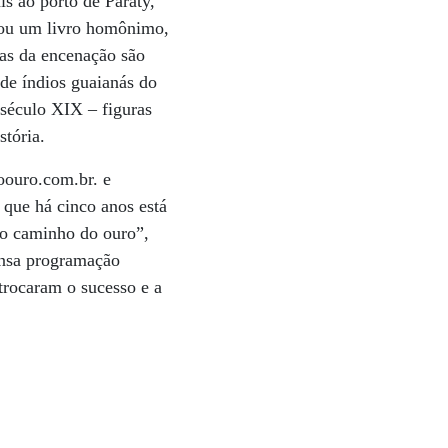
s ao porto de Paraty,
irou um livro homônimo,
tas da encenação são
 de índios guaianás do
 século XIX – figuras
stória.
oouro.com.br. e
 que há cinco anos está
lo caminho do ouro”,
tensa programação
trocaram o sucesso e a