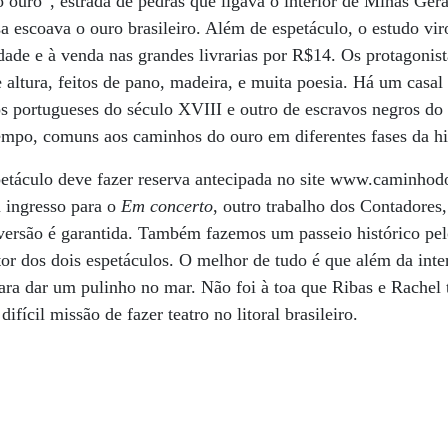
ouro”, estrada de pedras que ligava o interior de Minas Gerai
a escoava o ouro brasileiro. Além de espetáculo, o estudo v
dade e à venda nas grandes livrarias por R$14. Os protagonis
altura, feitos de pano, madeira, e muita poesia. Há um casal
s portugueses do século XVIII e outro de escravos negros do
empo, comuns aos caminhos do ouro em diferentes fases da hi
petáculo deve fazer reserva antecipada no site www.caminhod
m ingresso para o
Em concerto
, outro trabalho dos Contadores,
iversão é garantida. Também fazemos um passeio histórico pe
tor dos dois espetáculos. O melhor de tudo é que além da in
para dar um pulinho no mar. Não foi à toa que Ribas e Rachel 
ifícil missão de fazer teatro no litoral brasileiro.