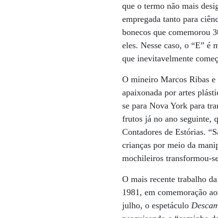
que o termo não mais design
empregada tanto para ciênc
bonecos que comemorou 30 
eles. Nesse caso, o “E” é m
que inevitavelmente com
O mineiro Marcos Ribas e a
apaixonada por artes plást
se para Nova York para tr
frutos já no ano seguinte,
Contadores de Estórias. “S
crianças por meio da mani
mochileiros transformou-se
O mais recente trabalho da 
1981, em comemoração aos 
julho, o espetáculo
Descam