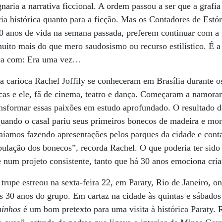
aria a narrativa ficcional. A ordem passou a ser que a grafia 
ia histórica quanto para a ficção. Mas os Contadores de Estór
anos de vida na semana passada, preferem continuar com a g
uito mais do que mero saudosismo ou recurso estilístico. É a 
eça com: Era uma vez…
 carioca Rachel Joffily se conheceram em Brasília durante os
icas e ele, fã de cinema, teatro e dança. Começaram a namor
ansformar essas paixões em estudo aprofundado. O resultado 
 quando o casal pariu seus primeiros bonecos de madeira e mo
aíamos fazendo apresentações pelos parques da cidade e conta
pulação dos bonecos”, recorda Rachel. O que poderia ter sid
 num projeto consistente, tanto que há 30 anos emociona cria
trupe estreou na sexta-feira 22, em Paraty, Rio de Janeiro, o
30 anos do grupo. Em cartaz na cidade às quintas e sábados 
inhos
é um bom pretexto para uma visita à histórica Paraty. 