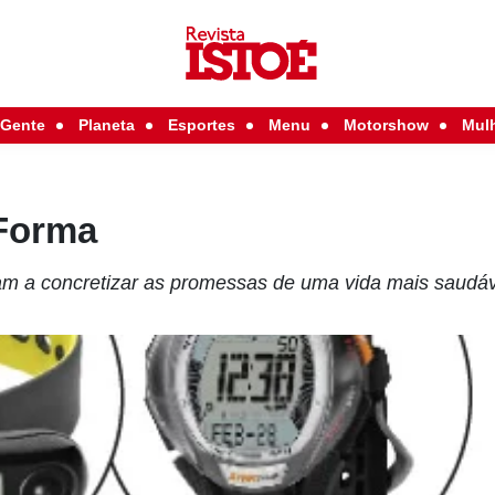
Gente
Planeta
Esportes
Menu
Motorshow
Mul
Forma
m a concretizar as promessas de uma vida mais saudá