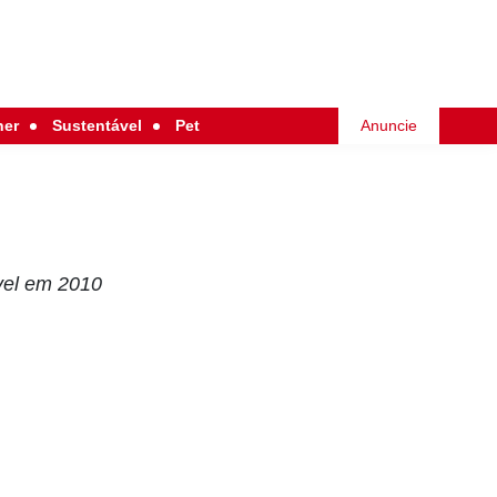
her
Sustentável
Pet
Anuncie
vel em 2010