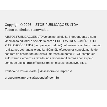
Copyright © 2026 - ISTOÉ PUBLICAÇÕES LTDA
Todos os direitos reservados.
A ISTOÉ PUBLICAÇÕES LTDA é um portal digital independente e sem
vinculação editorial e societária com a EDITORA TRES COMÉRCIO DE
PUBLICACÕES LTDA (recuperação judicial). Informamos também que não
realizamos cobranças e que também não oferecemos cancelamento do
contrato de assinatura da revista impressa de nome ISTOÉ, tampouco
autorizamos terceiros a fazê-lo, nos responsabilizamos apenas pelo
https://istoe.com.br
conteúdo digital “
” e seus respectivos sites.
|
Política de Privacidade
Assessoria de Imprensa:
grupoentre.imprensa@agenciafr.com.br