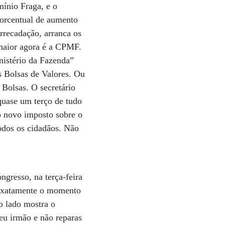
ínio Fraga, e o
porcentual de aumento
rrecadação, arranca os
 maior agora é a CPMF.
nistério da Fazenda”
as Bolsas de Valores. Ou
 Bolsas. O secretário
 quase um terço de tudo
 o novo imposto sobre o
odos os cidadãos. Não
gresso, na terça-feira
 exatamente o momento
o lado mostra o
teu irmão e não reparas