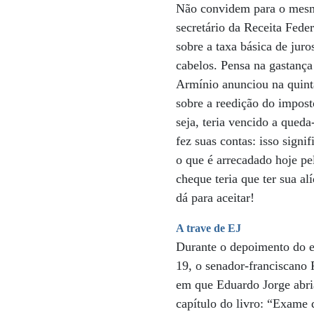
Não convidem para o mesmo
secretário da Receita Fede
sobre a taxa básica de jur
cabelos. Pensa na gastança
Armínio anunciou na quinta
sobre a reedição do imposto
seja, teria vencido a qued
fez suas contas: isso sign
o que é arrecadado hoje pe
cheque teria que ter sua a
dá para aceitar!
A trave de EJ
Durante o depoimento do ex
19, o senador-franciscano
em que Eduardo Jorge abria
capítulo do livro: “Exame 