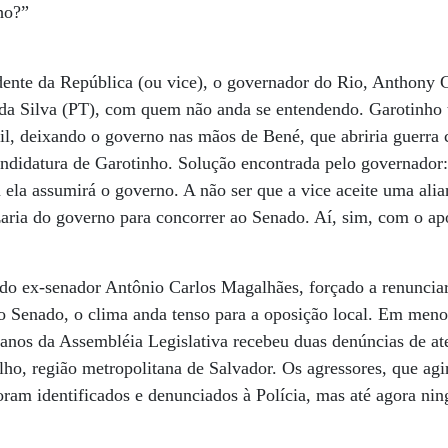
lho?”
idente da República (ou vice), o governador do Rio, Anthony
 da Silva (PT), com quem não anda se entendendo. Garotinho t
il, deixando o governo nas mãos de Bené, que abriria guerra 
ndidatura de Garotinho. Solução encontrada pelo governador:
 ela assumirá o governo. A não ser que a vice aceite uma alia
aria do governo para concorrer ao Senado. Aí, sim, com o ap
do ex-senador Antônio Carlos Magalhães, forçado a renunciar
do Senado, o clima anda tenso para a oposição local. Em men
os da Assembléia Legislativa recebeu duas denúncias de aten
ho, região metropolitana de Salvador. Os agressores, que ag
foram identificados e denunciados à Polícia, mas até agora ni