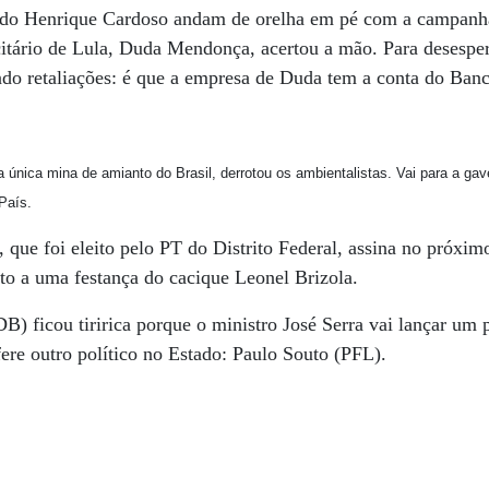
ndo Henrique Cardoso andam de orelha em pé com a campanha
citário de Lula, Duda Mendonça, acertou a mão. Para desesper
ndo retaliações: é que a empresa de Duda tem a conta do Banc
única mina de amianto do Brasil, derrotou os ambientalistas. Vai para a gav
País.
ue foi eleito pelo PT do Distrito Federal, assina no próximo
to a uma festança do cacique Leonel Brizola.
 ficou tiririca porque o ministro José Serra vai lançar um
fere outro político no Estado: Paulo Souto (PFL).