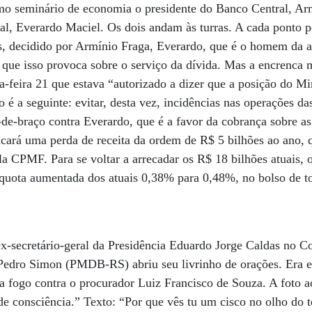
 seminário de economia o presidente do Banco Central, Arm
ral, Everardo Maciel. Os dois andam às turras. A cada ponto 
os, decidido por Armínio Fraga, Everardo, que é o homem da a
 que isso provoca sobre o serviço da dívida. Mas a encrenca
-feira 21 que estava “autorizado a dizer que a posição do Mi
 é a seguinte: evitar, desta vez, incidências nas operações d
a-de-braço contra Everardo, que é a favor da cobrança sobre as
ificará uma perda de receita da ordem de R$ 5 bilhões ao ano,
la CPMF. Para se voltar a arrecadar os R$ 18 bilhões atuais,
líquota aumentada dos atuais 0,38% para 0,48%, no bolso de t
-secretário-geral da Presidência Eduardo Jorge Caldas no Con
 Pedro Simon (PMDB-RS) abriu seu livrinho de orações. Era
 fogo contra o procurador Luiz Francisco de Souza. A foto a
de consciência.” Texto: “Por que vês tu um cisco no olho do 