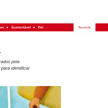
her
Sustentável
Pet
Anuncie
a
rados pela
para identificar