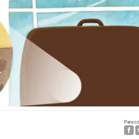
Para co