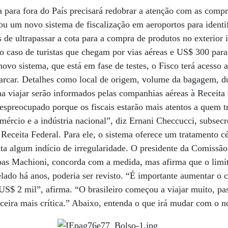
para fora do País precisará redobrar a atenção com as compra
ou um novo sistema de fiscalização em aeroportos para ident
s de ultrapassar a cota para a compra de produtos no exterior
o caso de turistas que chegam por vias aéreas e US$ 300 para 
novo sistema, que está em fase de testes, o Fisco terá acesso
mbarcar. Detalhes como local de origem, volume da bagagem, 
 viajar serão informados pelas companhias aéreas à Receita 
espreocupado porque os fiscais estarão mais atentos a quem 
mércio e a indústria nacional”, diz Ernani Checcucci, subsec
 Receita Federal. Para ele, o sistema oferece um tratamento 
a algum indício de irregularidade. O presidente da Comissão 
as Machioni, concorda com a medida, mas afirma que o lim
lado há anos, poderia ser revisto. “É importante aumentar o c
US$ 2 mil”, afirma. “O brasileiro começou a viajar muito, p
ceira mais crítica.” Abaixo, entenda o que irá mudar com o n