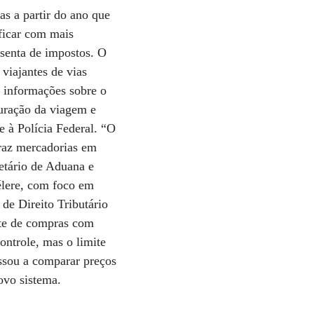
s a partir do ano que
ificar com mais
 isenta de impostos. O
viajantes de vias
 a informações sobre o
duração da viagem e
e à Polícia Federal. “O
traz mercadorias em
retário de Aduana e
célere, com foco em
de Direito Tributário
ite de compras com
ontrole, mas o limite
assou a comparar preços
ovo sistema.