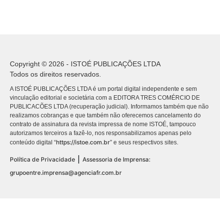
Copyright © 2026 - ISTOÉ PUBLICAÇÕES LTDA
Todos os direitos reservados.
A ISTOÉ PUBLICAÇÕES LTDA é um portal digital independente e sem
vinculação editorial e societária com a EDITORA TRES COMÉRCIO DE
PUBLICACÕES LTDA (recuperação judicial). Informamos também que não
realizamos cobranças e que também não oferecemos cancelamento do
contrato de assinatura da revista impressa de nome ISTOÉ, tampouco
autorizamos terceiros a fazê-lo, nos responsabilizamos apenas pelo
https://istoe.com.br
conteúdo digital “
” e seus respectivos sites.
|
Política de Privacidade
Assessoria de Imprensa:
grupoentre.imprensa@agenciafr.com.br