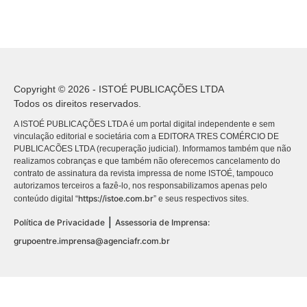
Copyright © 2026 - ISTOÉ PUBLICAÇÕES LTDA
Todos os direitos reservados.
A ISTOÉ PUBLICAÇÕES LTDA é um portal digital independente e sem
vinculação editorial e societária com a EDITORA TRES COMÉRCIO DE
PUBLICACÕES LTDA (recuperação judicial). Informamos também que não
realizamos cobranças e que também não oferecemos cancelamento do
contrato de assinatura da revista impressa de nome ISTOÉ, tampouco
autorizamos terceiros a fazê-lo, nos responsabilizamos apenas pelo
https://istoe.com.br
conteúdo digital “
” e seus respectivos sites.
|
Política de Privacidade
Assessoria de Imprensa:
grupoentre.imprensa@agenciafr.com.br