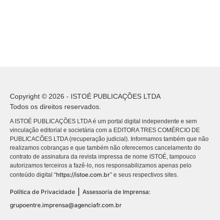
Copyright © 2026 - ISTOÉ PUBLICAÇÕES LTDA
Todos os direitos reservados.
A ISTOÉ PUBLICAÇÕES LTDA é um portal digital independente e sem
vinculação editorial e societária com a EDITORA TRES COMÉRCIO DE
PUBLICACÕES LTDA (recuperação judicial). Informamos também que não
realizamos cobranças e que também não oferecemos cancelamento do
contrato de assinatura da revista impressa de nome ISTOÉ, tampouco
autorizamos terceiros a fazê-lo, nos responsabilizamos apenas pelo
https://istoe.com.br
conteúdo digital “
” e seus respectivos sites.
|
Política de Privacidade
Assessoria de Imprensa:
grupoentre.imprensa@agenciafr.com.br