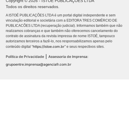
Copyright © 2026 - ISTOÉ PUBLICAÇÕES LTDA
Todos os direitos reservados.
A ISTOÉ PUBLICAÇÕES LTDA é um portal digital independente e sem
vinculação editorial e societária com a EDITORA TRES COMÉRCIO DE
PUBLICACÕES LTDA (recuperação judicial). Informamos também que não
realizamos cobranças e que também não oferecemos cancelamento do
contrato de assinatura da revista impressa de nome ISTOÉ, tampouco
autorizamos terceiros a fazê-lo, nos responsabilizamos apenas pelo
https://istoe.com.br
conteúdo digital “
” e seus respectivos sites.
|
Política de Privacidade
Assessoria de Imprensa:
grupoentre.imprensa@agenciafr.com.br