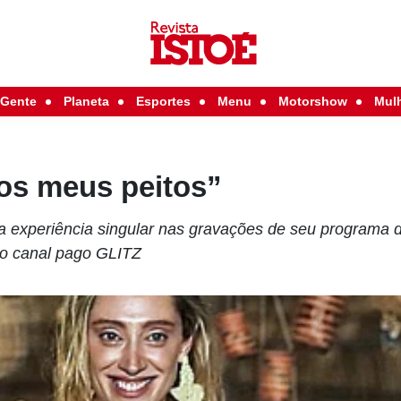
Gente
Planeta
Esportes
Menu
Motorshow
Mul
dos meus peitos”
ma experiência singular nas gravações de seu programa
no canal pago GLITZ