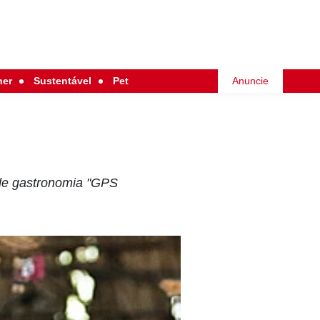
her
Sustentável
Pet
Anuncie
 de gastronomia "GPS