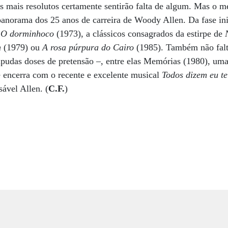
ãs mais resolutos certamente sentirão falta de algum. Mas o 
 panorama dos 25 anos de carreira de Woody Allen. Da fase in
e
O dorminhoco
(1973), a clássicos consagrados da estirpe de
n
(1979) ou
A rosa púrpura do Cairo
(1985). Também não falt
olpudas doses de pretensão –, entre elas Memórias (1980), u
se encerra com o recente e excelente musical
Todos dizem eu t
ável Allen. (
C.F.
)