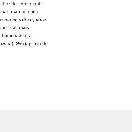
melhor do comediante
icial, marcada pelo
Noivo neurótico, noiva
am fitas mais
ma homenagem a
e amo
(1996), prova do