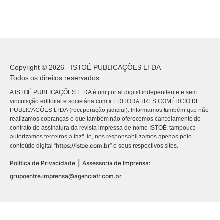
Copyright © 2026 - ISTOÉ PUBLICAÇÕES LTDA
Todos os direitos reservados.
A ISTOÉ PUBLICAÇÕES LTDA é um portal digital independente e sem
vinculação editorial e societária com a EDITORA TRES COMÉRCIO DE
PUBLICACÕES LTDA (recuperação judicial). Informamos também que não
realizamos cobranças e que também não oferecemos cancelamento do
contrato de assinatura da revista impressa de nome ISTOÉ, tampouco
autorizamos terceiros a fazê-lo, nos responsabilizamos apenas pelo
https://istoe.com.br
conteúdo digital “
” e seus respectivos sites.
|
Política de Privacidade
Assessoria de Imprensa:
grupoentre.imprensa@agenciafr.com.br