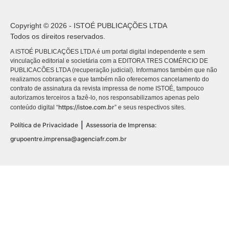
Copyright © 2026 - ISTOÉ PUBLICAÇÕES LTDA
Todos os direitos reservados.
A ISTOÉ PUBLICAÇÕES LTDA é um portal digital independente e sem
vinculação editorial e societária com a EDITORA TRES COMÉRCIO DE
PUBLICACÕES LTDA (recuperação judicial). Informamos também que não
realizamos cobranças e que também não oferecemos cancelamento do
contrato de assinatura da revista impressa de nome ISTOÉ, tampouco
autorizamos terceiros a fazê-lo, nos responsabilizamos apenas pelo
https://istoe.com.br
conteúdo digital “
” e seus respectivos sites.
|
Política de Privacidade
Assessoria de Imprensa:
grupoentre.imprensa@agenciafr.com.br