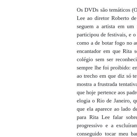
Os DVDs são temáticos (Ov
Lee ao diretor Roberto de
seguem a artista em um r
participou de festivais, e 
como a de botar fogo no au
encantador em que Rita s
colégio sem ser reconhec
sempre lhe foi proibido: e
ao trecho em que diz só t
mostra a frustrada tentati
que hoje pertence aos padr
elogia o Rio de Janeiro, 
que ela aparece ao lado d
para Rita Lee falar sob
progressivo e a excluír
conseguido tocar meu ba