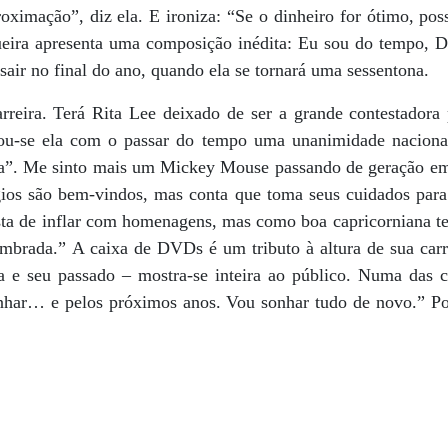
oximação”, diz ela. E ironiza: “Se o dinheiro for ótimo, po
ira apresenta uma composição inédita: Eu sou do tempo, D
air no final do ano, quando ela se tornará uma sessentona.
reira. Terá Rita Lee deixado de ser a grande contestadora
rnou-se ela com o passar do tempo uma unanimidade naciona
ia”. Me sinto mais um Mickey Mouse passando de geração em 
ios são bem-vindos, mas conta que toma seus cuidados para
ta de inflar com homenagens, mas como boa capricorniana t
mbrada.” A caixa de DVDs é um tributo à altura de sua carre
ia e seu passado – mostra-se inteira ao público. Numa das c
har… e pelos próximos anos. Vou sonhar tudo de novo.” Por