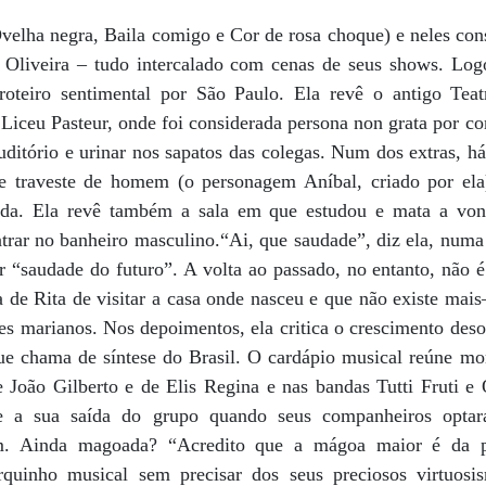
elha negra, Baila comigo e Cor de rosa choque) e neles cons
 Oliveira – tudo intercalado com cenas de seus shows. Log
oteiro sentimental por São Paulo. Ela revê o antigo Tea
o Liceu Pasteur, onde foi considerada persona non grata por co
ditório e urinar nos sapatos das colegas. Num dos extras, h
e traveste de homem (o personagem Aníbal, criado por ela)
ida. Ela revê também a sala em que estudou e mata a von
ntrar no banheiro masculino.“Ai, que saudade”, diz ela, numa
er “saudade do futuro”. A volta ao passado, no entanto, nã
va de Rita de visitar a casa onde nasceu e que não existe mai
es marianos. Nos depoimentos, ela critica o crescimento des
que chama de síntese do Brasil. O cardápio musical reúne m
e João Gilberto e de Elis Regina e nas bandas Tutti Fruti e
re a sua saída do grupo quando seus companheiros opt
am. Ainda magoada? “Acredito que a mágoa maior é da pa
rquinho musical sem precisar dos seus preciosos virtuos