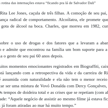
 rotina das internações estava “ficando pra lá de Salvador Dali”
ta Lee Jones, caçula de três filhas. A comoção de seu pai, 
nça radical de comportamento. Alcoólatra, ele promete que
 gota de álcool na boca. Charles, que morreu em 1982, cu
sobre o uso de drogas e dos fatores que a levaram a aba
ção e admite que encontrou na família um bom suporte para a
ia o gesto de seu pai 60 anos depois.
tos momentos emocionantes registrados em Biograffiti, cai
stá lançando com a retrospectiva da vida e da carreira de R
é assumida com naturalidade e ela não tem o menor receio
ificar ser uma mistura de Vovó Donalda com Dercy Gonçalves,
Os tempos de doideira total e as crises que se repetiam (com 
de: “Aquele negócio de assistir ao mesmo filme já estava fic
i já foram atiradas ao mar há muito tempo.”