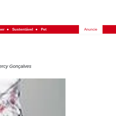
her
Sustentável
Pet
Anuncie
ercy Gonçalves