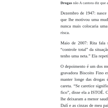
Drogas
não A cantora diz que a
Dezembro de 1947: nasce Ri
que lhe motivou uma muda
nunca mais colocaria uma
risca.
Maio de 2007: Rita fala 
“controle total” da situa
tenho uma neta.” Ela repet
O depoimento é um dos mui
gravadora Biscoito Fino e
manter longe das drogas 
careta. “Se caretice sign
fico”, disse ela a ISTOÉ. 
lhe deixaram a menor sauda
Dalí e as cinzas de meu pa