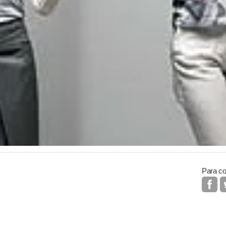
Para co