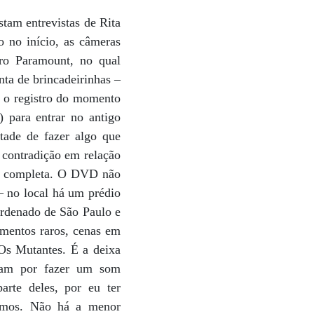
tam entrevistas de Rita
o no início, as câmeras
tro Paramount, no qual
nta de brincadeirinhas –
á o registro do momento
 para entrar no antigo
tade de fazer algo que
 contradição em relação
o é completa. O DVD não
s– no local há um prédio
ordenado de São Paulo e
omentos raros, cenas em
 Os Mutantes. É a deixa
aram por fazer um som
rte deles, por eu ter
ismos. Não há a menor