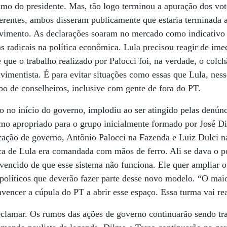
mo do presidente. Mas, tão logo terminou a apuração dos v
ferentes, ambos disseram publicamente que estaria terminada a
lvimento. As declarações soaram no mercado como indicativo 
radicais na política econômica. Lula precisou reagir de ime
 que o trabalho realizado por Palocci foi, na verdade, o colch
vimentista. É para evitar situações como essas que Lula, ne
po de conselheiros, inclusive com gente de fora do PT.
 no início do governo, implodiu ao ser atingido pelas denún
mo apropriado para o grupo inicialmente formado por José Di
ção de governo, Antônio Palocci na Fazenda e Luiz Dulci na
ca de Lula era comandada com mãos de ferro. Ali se dava o po
vencido de que esse sistema não funciona. Ele quer ampliar o
políticos que deverão fazer parte desse novo modelo. “O maio
vencer a cúpula do PT a abrir esse espaço. Essa turma vai reag
clamar. Os rumos das ações de governo continuarão sendo t