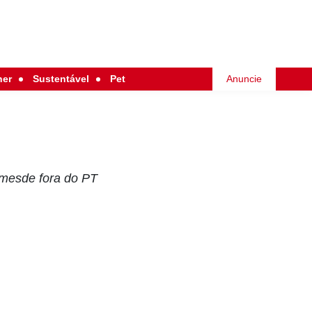
her
Sustentável
Pet
Anuncie
omesde fora do PT