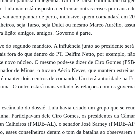
omando paulista da legenda. Dilma e Tarso continuarão na ger
. Lula não está disposto a enfrentar outras crises por causa de
, vai acompanhar de perto, inclusive, quem comandará em 200
heiros, seja Tarso, seja Dulci ou mesmo Marco Aurélio, assu
a lição: amigos, amigos. Governo à parte.
e do segundo mandato. A influência junto ao presidente será
ais fora do que dentro do PT. Delfim Netto, por exemplo, nã
esse novo núcleo. O mesmo pode-se dizer de Ciro Gomes (PSB
ador de Minas, o tucano Aécio Neves, que mantém estreitas
a é manter dois centros de comando. Um terá autoridade na E
uina. O outro estará mais voltado às relações com os govern
 escândalo do dossiê, Lula havia criado um grupo que se reu
anha. Participavam dele Ciro Gomes, os presidentes da Câma
n Calheiros (PMDB-AL), o senador José Sarney (PMDB-AP) 
o, esses conselheiros deram o tom da batalha ao observarem 