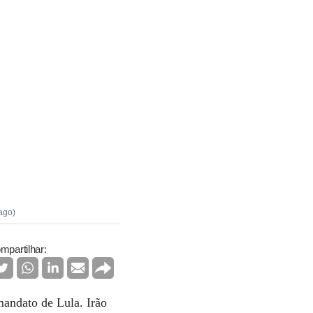
ago)
mpartilhar:
andato de Lula. Irão