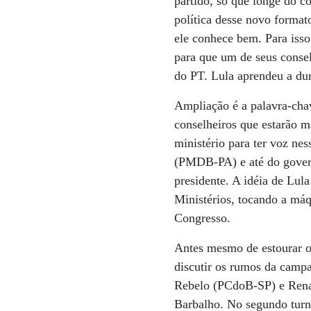
partido, só que longe do c
política desse novo formato
ele conhece bem. Para isso
para que um de seus consel
do PT. Lula aprendeu a dur
Ampliação é a palavra-chav
conselheiros que estarão m
ministério para ter voz n
(PMDB-PA) e até do govern
presidente. A idéia de Lul
Ministérios, tocando a máq
Congresso.
Antes mesmo de estourar o
discutir os rumos da camp
Rebelo (PCdoB-SP) e Rena
Barbalho. No segundo turn