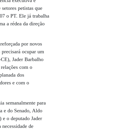
ência executiva e
 setores petistas que
7 o PT. Ele já trabalha
ma a rédea da direção
 reforçada por novos
o precisará ocupar um
-CE), Jader Barbalho
 relações com o
splanada dos
adores e com o
nia semanalmente para
ra e do Senado, Aldo
e o deputado Jader
a necessidade de