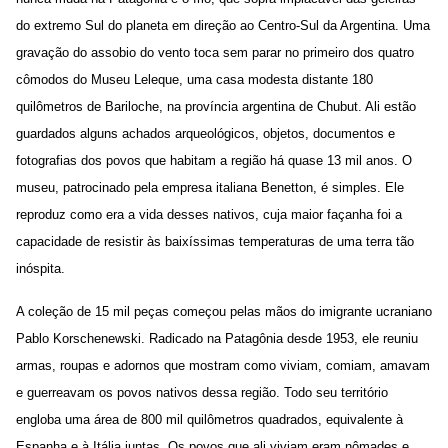
do extremo Sul do planeta em direção ao Centro-Sul da Argentina. Uma
gravação do assobio do vento toca sem parar no primeiro dos quatro
cômodos do Museu Leleque, uma casa modesta distante 180
quilômetros de Bariloche, na província argentina de Chubut. Ali estão
guardados alguns achados arqueológicos, objetos, documentos e
fotografias dos povos que habitam a região há quase 13 mil anos. O
museu, patrocinado pela empresa italiana Benetton, é simples. Ele
reproduz como era a vida desses nativos, cuja maior façanha foi a
capacidade de resistir às baixíssimas temperaturas de uma terra tão
inóspita.
A coleção de 15 mil peças começou pelas mãos do imigrante ucraniano
Pablo Korschenewski. Radicado na Patagônia desde 1953, ele reuniu
armas, roupas e adornos que mostram como viviam, comiam, amavam
e guerreavam os povos nativos dessa região. Todo seu território
engloba uma área de 800 mil quilômetros quadrados, equivalente à
Espanha e à Itália juntas. Os povos que ali viviam eram nômades e