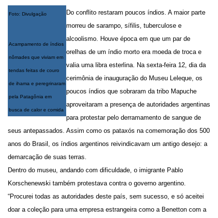
Do conflito restaram poucos índios. A maior parte
Foto: Divulgação
morreu de sarampo, sífilis, tuberculose e
alcoolismo. Houve época em que um par de
Acampamento de índios
orelhas de um índio morto era moeda de troca e
nômades que viviam em
valia uma libra esterlina. Na sexta-feira 12, dia da
tendas feitas de couro
cerimônia de inauguração do Museu Leleque, os
de ihama e peregrinaram
poucos índios que sobraram da tribo Mapuche
pela Patagônia em
aproveitaram a presença de autoridades argentinas
busca de calor e comida
para protestar pelo derramamento de sangue de
seus antepassados. Assim como os pataxós na comemoração dos 500
anos do Brasil, os índios argentinos reivindicavam um antigo desejo: a
demarcação de suas terras.
Dentro do museu, andando com dificuldade, o imigrante Pablo
Korschenewski também protestava contra o governo argentino.
“Procurei todas as autoridades deste país, sem sucesso, e só aceitei
doar a coleção para uma empresa estrangeira como a Benetton com a