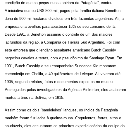
condição de que as peças nunca sairiam da Patagônia”, contou.
A iniciativa custou US$ 800 mil, pagos pela família italiana Benetton,
dona de 900 mil hectares divididos em três fazendas argentinas. Ali, a
empresa cria ovelhas para abastecer 15% de seu consumo de lã.
Desde 1991, a Benetton assumiu o controle de um dos maiores
latifúndios da região, a Compañia de Tierras Sud Argentino. Foi com
esta empresa que o lendário assaltante americano Butch Cassidy
negociou cavalos e terras, com o pseudônimo de Santiago Ryan. Em
1901, Butch Cassidy e seu companheiro Sundance Kid montaram
esconderijo em Cholila, a 40 quilômetros de Leleque. Ali viveram até
1905, segundo relatos, fotos e documentos expostos no museu.
Perseguidos pelos investigadores da Agência Pinkerton, eles acabaram
mortos a tiros na Bolívia, em 1915.
Assim como os dois “bandoleiros” ianques, os índios da Patagônia
também foram fuzilados à queima-roupa. Corpulentos, fortes, altos e
saudáveis, eles assustaram os primeiros expedicionários da equipe do