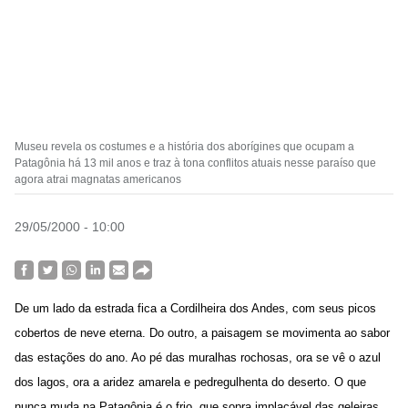
Museu revela os costumes e a história dos aborígines que ocupam a
Patagônia há 13 mil anos e traz à tona conflitos atuais nesse paraíso que
agora atrai magnatas americanos
29/05/2000 - 10:00
De um lado da estrada fica a Cordilheira dos Andes, com seus picos
cobertos de neve eterna. Do outro, a paisagem se movimenta ao sabor
das estações do ano. Ao pé das muralhas rochosas, ora se vê o azul
dos lagos, ora a aridez amarela e pedregulhenta do deserto. O que
nunca muda na Patagônia é o frio, que sopra implacável das geleiras