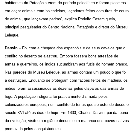
habitantes da Patagônia eram do período paleolítico e foram pioneiros
em caçar animais com boleadeiras, laçadores feitos com tiras de couro
de animal, que lançavam pedras”, explica Rodolfo Casamiquela,
principal pesquisador do Centro Nacional Patagônio e diretor do Museu
Leleque.
Darwin
– Foi com a chegada dos espanhóis e de seus cavalos que o
conflito no deserto se alastrou. Embora fossem bons artesãos de
armas e guerreiros, os índios sucumbiram aos fuzis do homem branco.
Nas paredes do Museu Leleque, as armas contam um pouco o que foi
a destruição. Enquanto se protegiam com facões feitos de madeira, os
índios foram assassinados às dezenas pelos disparos das armas de
fogo. A população indígena foi praticamente dizimada pelos
colonizadores europeus, num conflito de terras que se estende desde o
século XVI até os dias de hoje. Em 1833, Charles Darwin, pai da teoria
da evolução, visitou a região e denunciou a matança dos povos nativos
promovida pelos conquistadores.