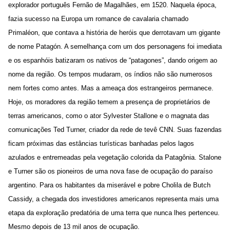
explorador português Fernão de Magalhães, em 1520. Naquela época,
fazia sucesso na Europa um romance de cavalaria chamado
Primaléon, que contava a história de heróis que derrotavam um gigante
de nome Patagón. A semelhança com um dos personagens foi imediata
e os espanhóis batizaram os nativos de “patagones”, dando origem ao
nome da região. Os tempos mudaram, os índios não são numerosos
nem fortes como antes. Mas a ameaça dos estrangeiros permanece.
Hoje, os moradores da região temem a presença de proprietários de
terras americanos, como o ator Sylvester Stallone e o magnata das
comunicações Ted Turner, criador da rede de tevê CNN. Suas fazendas
ficam próximas das estâncias turísticas banhadas pelos lagos
azulados e entremeadas pela vegetação colorida da Patagônia. Stalone
e Turner são os pioneiros de uma nova fase de ocupação do paraíso
argentino. Para os habitantes da miserável e pobre Cholila de Butch
Cassidy, a chegada dos investidores americanos representa mais uma
etapa da exploração predatória de uma terra que nunca lhes pertenceu.
Mesmo depois de 13 mil anos de ocupação.