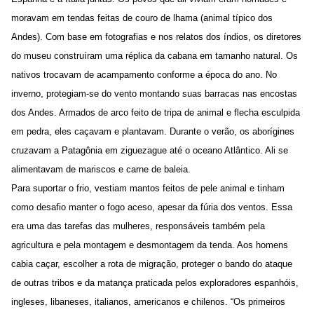
moravam em tendas feitas de couro de lhama (animal típico dos
Andes). Com base em fotografias e nos relatos dos índios, os diretores
do museu construíram uma réplica da cabana em tamanho natural. Os
nativos trocavam de acampamento conforme a época do ano. No
inverno, protegiam-se do vento montando suas barracas nas encostas
dos Andes. Armados de arco feito de tripa de animal e flecha esculpida
em pedra, eles caçavam e plantavam. Durante o verão, os aborígines
cruzavam a Patagônia em ziguezague até o oceano Atlântico. Ali se
alimentavam de mariscos e carne de baleia.
Para suportar o frio, vestiam mantos feitos de pele animal e tinham
como desafio manter o fogo aceso, apesar da fúria dos ventos. Essa
era uma das tarefas das mulheres, responsáveis também pela
agricultura e pela montagem e desmontagem da tenda. Aos homens
cabia caçar, escolher a rota de migração, proteger o bando do ataque
de outras tribos e da matança praticada pelos exploradores espanhóis,
ingleses, libaneses, italianos, americanos e chilenos. “Os primeiros