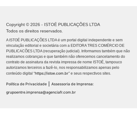
Copyright © 2026 - ISTOÉ PUBLICAÇÕES LTDA
Todos os direitos reservados.
A ISTOÉ PUBLICAÇÕES LTDA é um portal digital independente e sem
vinculação editorial e societária com a EDITORA TRES COMÉRCIO DE
PUBLICACÕES LTDA (recuperação judicial). Informamos também que não
realizamos cobranças e que também não oferecemos cancelamento do
contrato de assinatura da revista impressa de nome ISTOÉ, tampouco
autorizamos terceiros a fazê-lo, nos responsabilizamos apenas pelo
https://istoe.com.br
conteúdo digital “
” e seus respectivos sites.
|
Política de Privacidade
Assessoria de Imprensa:
grupoentre.imprensa@agenciafr.com.br