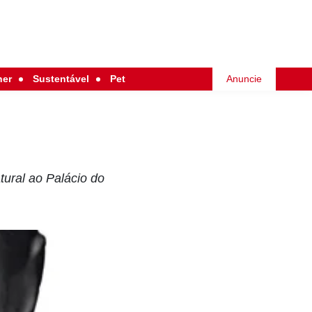
her
Sustentável
Pet
Anuncie
ural ao Palácio do