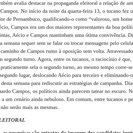
bém avalia destacar na propaganda eleitoral a relação de a
 Campos. No início da noite da quarta-feira 13, o tucano fe
dor de Pernambuco, qualificando-o como “valoroso, um home
io, Campos era um dos maiores representantes da boa polític
stintas, Aécio e Campos mantinham uma ótima convivência. De
 semana sequer sem se falar ou trocar mensagens pelo celula
 caminho de Campos rumo à oposição sem volta. Atravessado 
m segundo turno. Agora, entre os tucanos, o raciocínio é que,
l praticamente sela o segundo turno, ao mesmo tempo corre-se 
segundo lugar, deslocando Aécio para terceiro e eliminando-o 
o desta semana para rediscutir as estratégias de campanha. Di
uardo Campos, os políticos ainda parecem tatear no escuro.
 a um cenário ainda nebuloso. Em comum, entre tucanos e pet
4 não serão mais as mesmas.
LEITORAL
, as pesquisas são retratos da imagem dos candidatos junt