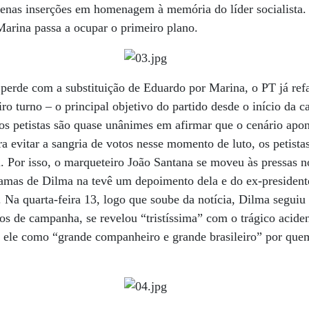
enas inserções em homenagem à memória do líder socialista. A
Marina passa a ocupar o primeiro plano.
rde com a substituição de Eduardo por Marina, o PT já refaz
iro turno – o principal objetivo do partido desde o início da 
os petistas são quase unânimes em afirmar que o cenário apon
a evitar a sangria de votos nesse momento de luto, os petista
. Por isso, o marqueteiro João Santana se moveu às pressas 
gramas de Dilma na tevê um depoimento dela e do ex-presiden
a quarta-feira 13, logo que soube da notícia, Dilma seguiu o
tos de campanha, se revelou “tristíssima” com o trágico aciden
 a ele como “grande companheiro e grande brasileiro” por que