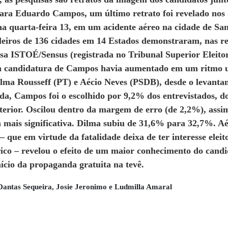
ra Eduardo Campos, um último retrato foi revelado nos 
a quarta-feira 13, em um acidente aéreo na cidade de San
sileiros de 136 cidades em 14 Estados demonstraram, nas r
isa ISTOÉ/Sensus (registrada no Tribunal Superior Eleit
 à candidatura de Campos havia aumentado em um ritmo 
ilma Rousseff (PT) e Aécio Neves (PSDB), desde o levanta
da, Campos foi o escolhido por 9,2% dos entrevistados, do
terior. Oscilou dentro da margem de erro (de 2,2%), ass
 mais significativa. Dilma subiu de 31,6% para 32,7%. A
 que em virtude da fatalidade deixa de ter interesse eleit
rico – revelou o efeito de um maior conhecimento do candi
ício da propaganda gratuita na tevê.
antas Sequeira, Josie Jeronimo e Ludmilla Amaral