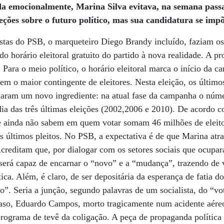
a emocionalmente, Marina Silva evitava, na semana pass
eções sobre o futuro político, mas sua candidatura se imp
gistas do PSB, o marqueteiro Diego Brandy incluído, faziam os
do horário eleitoral gratuito do partido à nova realidade. A p
 Para o meio político, o horário eleitoral marca o início da c
em o maior contingente de eleitores. Nesta eleição, os últi
haram um novo ingrediente: na atual fase da campanha o núme
ia das três últimas eleições (2002,2006 e 2010). De acordo c
 ainda não sabem em quem votar somam 46 milhões de eleito
s últimos pleitos. No PSB, a expectativa é de que Marina atra
 Acreditam que, por dialogar com os setores sociais que ocupa
 será capaz de encarnar o “novo” e a “mudança”, trazendo de v
ica. Além, é claro, de ser depositária da esperança de fatia do
o”. Seria a junção, segundo palavras de um socialista, do “vo
caso, Eduardo Campos, morto tragicamente num acidente aéreo
 programa de tevê da coligação. A peça de propaganda política