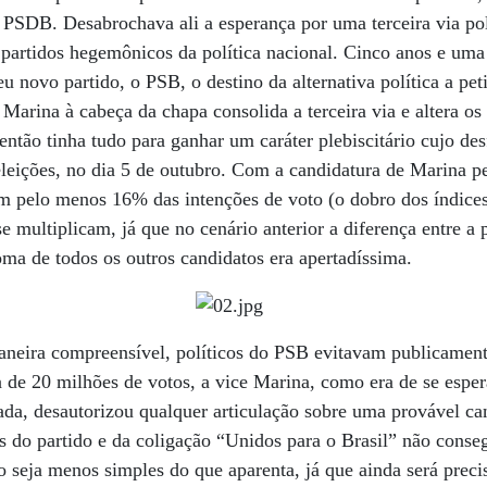
 e PSDB. Desabrochava ali a esperança por uma terceira via po
s partidos hegemônicos da política nacional. Cinco anos e uma 
 novo partido, o PSB, o destino da alternativa política a peti
Marina à cabeça da chapa consolida a terceira via e altera os
 então tinha tudo para ganhar um caráter plebiscitário cujo de
eleições, no dia 5 de outubro. Com a candidatura de Marina 
om pelo menos 16% das intenções de voto (o dobro dos índice
e multiplicam, já que no cenário anterior a diferença entre a 
ma de todos os outros candidatos era apertadíssima.
neira compreensível, políticos do PSB evitavam publicament
ia de 20 milhões de votos, a vice Marina, como era de se espe
ada, desautorizou qualquer articulação sobre uma provável c
 do partido e da coligação “Unidos para o Brasil” não conse
 seja menos simples do que aparenta, já que ainda será precis