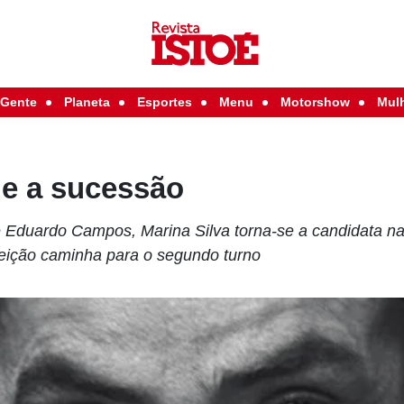
Gente
Planeta
Esportes
Menu
Motorshow
Mul
 e a sucessão
Eduardo Campos, Marina Silva torna-se a candidata nat
leição caminha para o segundo turno