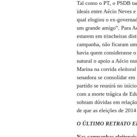
Tal como o PT, o PSDB tam
ideais entre Aécio Neves e
qual elogiou o ex-governa
um grande amigo”. Para Aéc
estarem em trincheiras di
campanha, não ficaram uma
havia quem considerasse o
natural o apoio a Aécio nu
Marina na corrida eleitora
senadora se consolidar em 
partido se reunirá no iníci
com a morte trágica de Ed
sobram dúvidas em relação
de que as eleições de 201
O ÚLTIMO RETRATO E
Nas campanhas eleitorais