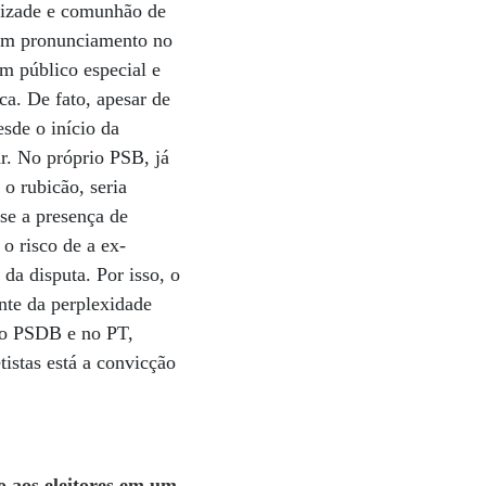
mizade e comunhão de
z um pronunciamento no
m público especial e
a. De fato, apesar de
sde o início da
r. No próprio PSB, já
o rubicão, seria
 se a presença de
o risco de a ex-
da disputa. Por isso, o
ante da perplexidade
 No PSDB e no PT,
istas está a convicção
o aos eleitores em um