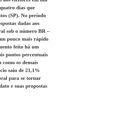
quatro dias que
tos (SP). No período
espostas dadas aos
oral sob o número BR –
um pouco mais rápido
mento feito há um
is pontos percentuais
im como os demais
écio saiu de 21,1%
oral para se tornar
dato e suas propostas