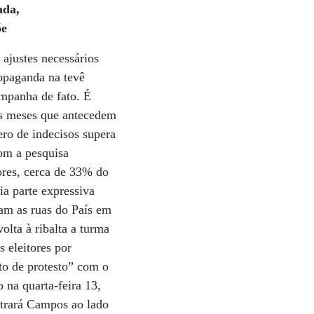
ada,
õe
 ajustes necessários
ropaganda na tevê
ampanha de fato. É
mos meses que antecedem
ro de indecisos supera
om a pesquisa
res, cerca de 33% do
ia parte expressiva
ram as ruas do País em
olta à ribalta a turma
s eleitores por
to de protesto” com o
 na quarta-feira 13,
 trará Campos ao lado