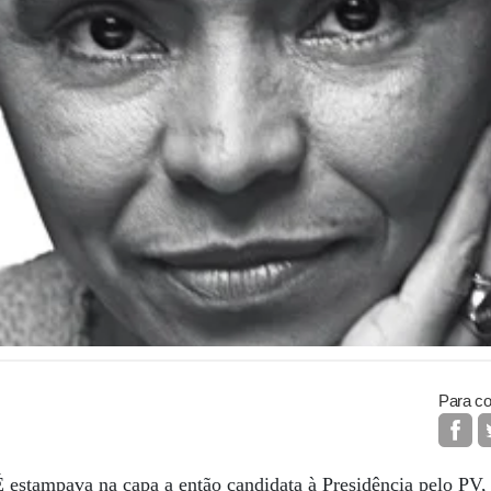
Para co
estampava na capa a então candidata à Presidência pelo PV, 