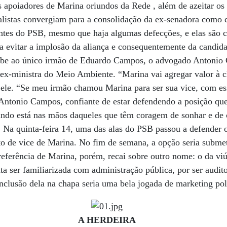
s apoiadores de Marina oriundos da Rede , além de azeitar os 
cialistas convergiam para a consolidação da ex-senadora como 
antes do PSB, mesmo que haja algumas defecções, e elas são c
ara evitar a implosão da aliança e consequentemente da candida
ube ao único irmão de Eduardo Campos, o advogado Antonio 
 ex-ministra do Meio Ambiente. “Marina vai agregar valor à c
 ele. “Se meu irmão chamou Marina para ser sua vice, com ess
 Antonio Campos, confiante de estar defendendo a posição qu
ndo está nas mãos daqueles que têm coragem de sonhar e de co
. Na quinta-feira 14, uma das alas do PSB passou a defender
o de vice de Marina. No fim de semana, a opção seria subme
preferência de Marina, porém, recai sobre outro nome: o da v
a ser familiarizada com administração pública, por ser audit
clusão dela na chapa seria uma bela jogada de marketing polí
A HERDEIRA