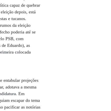
lítica capaz de quebrar
eleição depois, está
stas e tucanos.
 rumos da eleição
sfecho poderia até se
pelo PSB, com
s de Eduardo), as
primeira colocada
e entabular projeções
rar, adotava a mesma
andidatura. Em
guiam escapar do tema
o pacificar as notórias