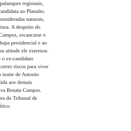
palanques regionais,
candidata ao Planalto.
onsideradas naturais,
tura. A despeito do
Campos, escancarar o
hapa presidencial e ao
a atitude ele externou
e o ex-candidato
rrer riscos para viver
 o nome de Antonio
tida aos demais
iúva Renata Campos.
ora do Tribunal de
tico.