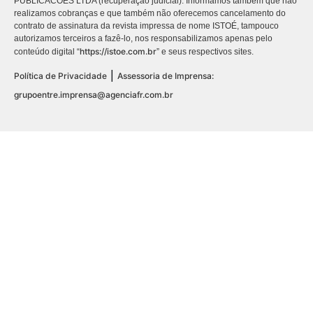
PUBLICACÕES LTDA (recuperação judicial). Informamos também que não
realizamos cobranças e que também não oferecemos cancelamento do
contrato de assinatura da revista impressa de nome ISTOÉ, tampouco
autorizamos terceiros a fazê-lo, nos responsabilizamos apenas pelo
https://istoe.com.br
conteúdo digital “
” e seus respectivos sites.
|
Política de Privacidade
Assessoria de Imprensa:
grupoentre.imprensa@agenciafr.com.br