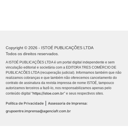
Copyright © 2026 - ISTOÉ PUBLICAÇÕES LTDA
Todos os direitos reservados.
A ISTOÉ PUBLICAÇÕES LTDA é um portal digital independente e sem
vinculação editorial e societária com a EDITORA TRES COMÉRCIO DE
PUBLICACÕES LTDA (recuperação judicial). Informamos também que não
realizamos cobranças e que também não oferecemos cancelamento do
contrato de assinatura da revista impressa de nome ISTOÉ, tampouco
autorizamos terceiros a fazê-lo, nos responsabilizamos apenas pelo
https://istoe.com.br
conteúdo digital “
” e seus respectivos sites.
|
Política de Privacidade
Assessoria de Imprensa:
grupoentre.imprensa@agenciafr.com.br